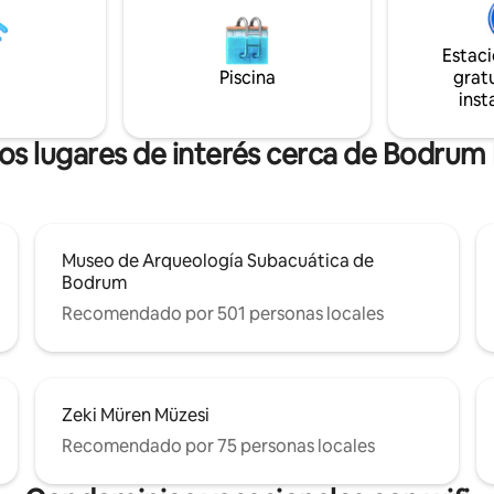
s restaurantes y el vibrante
surfistas, nuestro pub:Surfer 
e Bodrum. Ambos cerca del
Gastro Bar ofrece un descuent
la elección perfecta para unas
Estac
para nuestros huéspedes. Es u
s tranquilas
Piscina
gratu
opción para disfrutar de tus có
inst
contra el interminable azul del
y nadar.
os lugares de interés cerca de Bodrum P
Museo de Arqueología Subacuática de
Bodrum
Recomendado por 501 personas locales
Zeki Müren Müzesi
Recomendado por 75 personas locales