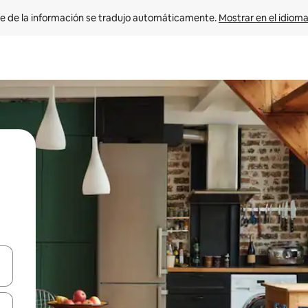
e de la información se tradujo automáticamente. 
Mostrar en el idioma
n las teclas de flecha hacia arriba y hacia abajo o explora con el tact