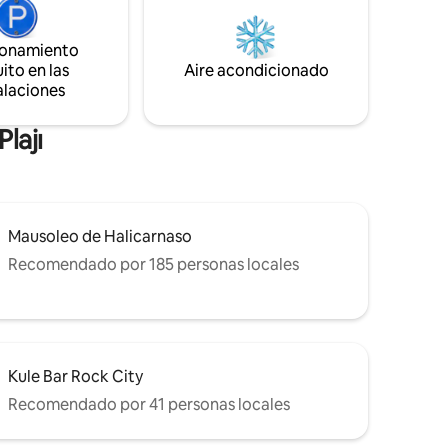
Caravan
momento. Además, la reunión para una
o del %10
barbacoa con los seres queridos se suma
ionamiento
na gran
al encanto. Es el catalizador para
ito en las
Aire acondicionado
cteles
convertir tus vacaciones de ensueño en
alaciones
 mar Egeo
realidad
lajı
Mausoleo de Halicarnaso
Recomendado por 185 personas locales
Kule Bar Rock City
Recomendado por 41 personas locales