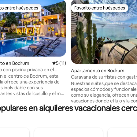
ito entre huéspedes
Favorito entre huéspedes
 entre huéspedes preferido
Favorito entre huéspedes
nto en Bodrum
Calificación promedio: 5 de 5, 11 reseñas
5 (11)
io: 5 de 5, 40 reseñas
ujo con piscina privada en el
Apartamento en Bodrum
e Bodrum
n el centro de Bodrum, esta
Caravana de surfistas con gast
ada ofrece una experiencia de
pub y suites
Nuestras suites,que se destaca
s inolvidable con sus
espacios cómodos y funcionales
ntes vistas del castillo y el mar.
como su elegancia, ofrecen un
plio jardín de 800 m² y su gran
vacaciones donde el lujo y la 
ivada, disfrutará tanto de
lares en alquileres vacacionales cerc
se combinan. Ubicadas en el c
 como de privacidad. La villa
Bodrum y directamente en la pl
acidad para 10 personas y
Nuestras suites son la opción p
n 4 amplios dormitorios y 2
para aquellos que buscan
deal para familias y grupos de
entretenimiento y magníficas v
 villa está a poca distancia de las
Inspirado por el concepto de b