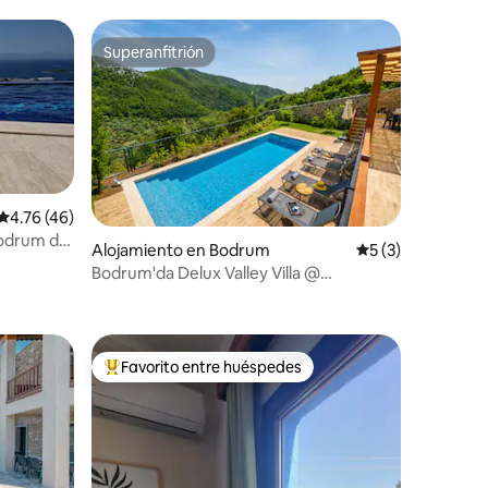
Superanfitrión
Superanfitrión
Calificación promedio: 4.76 de 5, 46 reseñas
4.76 (46)
 Bodrum de
Alojamiento en Bodrum
Calificación prom
5 (3)
Bodrum'da Delux Valley Villa @
ekolia.bodrum
Favorito entre huéspedes
Favorito entre huéspedes preferido