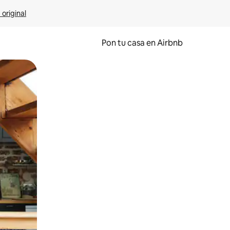
 original
Pon tu casa en Airbnb
o o desliza el dedo.