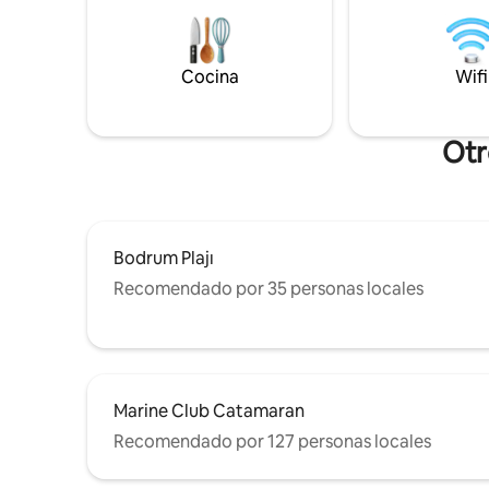
playas, lo
un ambiente cálido. Creada a partir de la
centro d
renovación de un edificio histórico, esta
centro y 
casa ofrece una experiencia vacacional
vacacione
sofisticada con un carácter que difiere
Cocina
Wifi
del concepto tradicional de villa.
Otr
Bodrum Plajı
Recomendado por 35 personas locales
Marine Club Catamaran
Recomendado por 127 personas locales