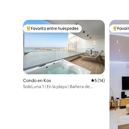
Favorito entre huéspedes
Favor
Favorito entre huéspedes preferido
Favorito
Condo en Kos
Calificación promed
5 (14)
SoleLuna 1 | En la playa | Bañera de
hidromasaje | Hogar inteligente