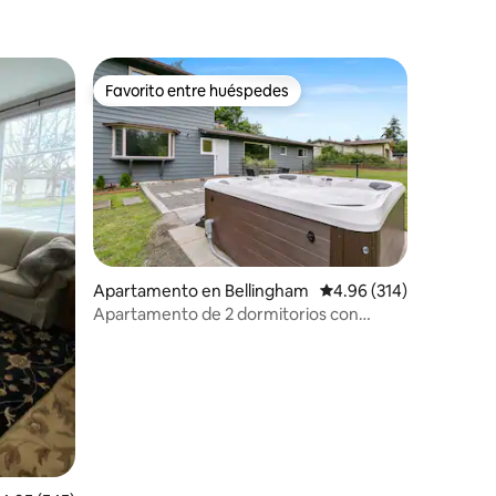
Favorito entre huéspedes
rido
Favorito entre huéspedes
Apartamento en Bellingham
Calificación promedio: 
4.96 (314)
Apartamento de 2 dormitorios con
JACUZZI, cocina, lavandería y aire
acondicionado