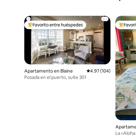
Favorito entre huéspedes
Favor
Favorito entre huéspedes preferido
Favorito
Apartamento en Blaine
Calificación promedio: 
4.97 (104)
Posada en el puerto, suite 301
Apartamen
m
La «Aloha 