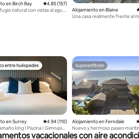
to en Birch Bay
Calificación promedio: 4.85 de 5, 157 reseñas
4.85 (157)
4.95 de 5, 122 reseñas
Alojamiento en Blaine
C
ugio natural con vistas al agua
ntaña
Una casa realmente frente al m
hallazgo excepcional! Kayaks, l
secadora
ito entre huéspedes
Superanfitrión
 entre huéspedes preferido
Superanfitrión
 4.9 de 5, 110 reseñas
to en Surrey
Calificación promedio: 4.94 de 5, 110 reseñas
4.94 (110)
Alojamiento en Ferndale
C
maño king | Piscina | Gimnasio |
Nuevo y hermoso paseo marít
mentos vacacionales con aire acondi
llar
Sandy Point