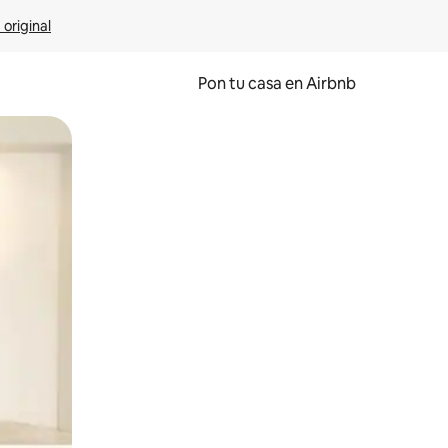
 original
Pon tu casa en Airbnb
o o desliza el dedo.