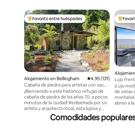
Favorito entre huéspedes
Favor
Favorito entre huéspedes preferido
Favorito
Alojamien
Alojamiento en Bellingham
Calificación promedio: 
4.95 (131)
Lujo frent
Cabaña de piedra para artistas con sauna
Bay
¡Lujo mod
y bañera de cedro
¡Bienvenido a este histórico refugio de
de vistas 
cabaña de piedra de los años 70, a pocos
montaña! 
minutos de la ciudad! Rediseñada por un
abren a la
artista y arquitecto local, esta lujosa y
pies... si
acogedora casa se encuentra al final de
apodera de
Comodidades populares e
una carretera tranquila, que bordea un
Baño tipo 
parque estatal rodeado de bosque
dos perso
nativo. Relájate en tu propio baño
dobles y 