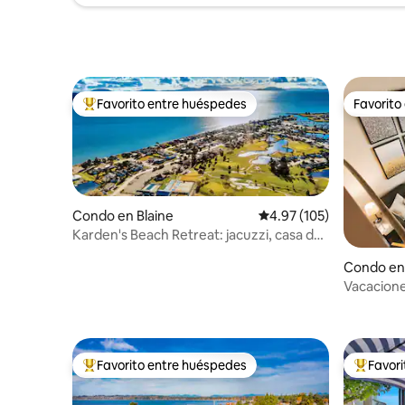
Favorito entre huéspedes
Favorito
Favorito entre huéspedes preferido
Favorito
Condo en Blaine
Calificación promedio: 
4.97 (105)
Karden's Beach Retreat: jacuzzi, casa del
árbol, cama king
Condo en 
Vacacione
completo 
mascotas
Favorito entre huéspedes
Favor
Favorito entre huéspedes preferido
Favorito