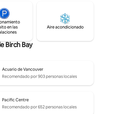
n nuestra
principal. Un suelo radiante y un baño en
 de la
la bañera hacen que las noches sean
acogedoras. Da un paseo por la cercana
 serenata
Baker Preserve, pasea por la playa,
día en
ionamiento
recorre la isla en bicicleta, observa aves o
ito en las
Aire acondicionado
sal a dar una vuelta. ¡La aventura te
alaciones
espera!
de Birch Bay
Acuario de Vancouver
Recomendado por 903 personas locales
Pacific Centre
Recomendado por 652 personas locales