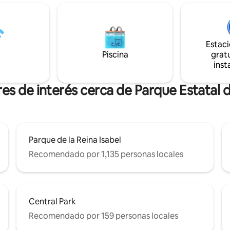
ntro. Después de la
disfruta de un baño celestial e
sol, ve una película en la
bañera de hidromasaje, rodeado
4K de 84 pulgadas con sonido
tranquila belleza del aire libre. ★Cada
e o coge uno de nuestros
mañana, despierta con la dulce
 mesa y reúnete alrededor de
de los pájaros, comenzando tu 
Estac
on música de tu elección en
perfecta tranquilidad. ¡Ven, relájate y
Piscina
gratu
sa.
déjate llevar por el momento!
inst
es de interés cerca de Parque Estatal 
Parque de la Reina Isabel
Recomendado por 1,135 personas locales
Central Park
Recomendado por 159 personas locales