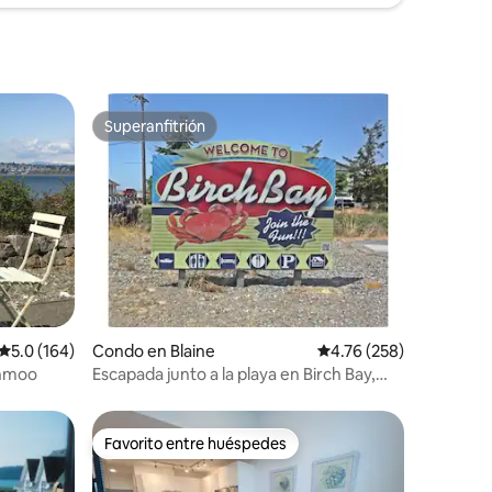
Superanfitrión
rido
Superanfitrión
Calificación promedio: 5.0 de 5, 164 reseñas
5.0 (164)
Condo en Blaine
Calificación promedio: 
4.76 (258)
ahmoo
Escapada junto a la playa en Birch Bay,
Jacobs Landing
Favorito entre huéspedes
Favorito entre huéspedes