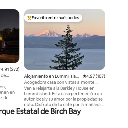
Alojamie
Favorito entre huéspedes
Favor
Favorito entre huéspedes preferido
Favorit
Creek Ho
Relájate 
elegante 
mar en Bi
paisaje a
vida silv
al lado de
playa púb
Confecti
alificación promedio: 4.91 de 5, 272 reseñas
4.91 (272)
distancia
 de
Alojamiento en Lummi Islan
Calificación promedio: 
4.97 (107)
recién he
y
d
acomódat
Acogedora casa con vistas al monte
ven,
siéntate 
Baker y la bahía de Bellingham
Ven a relajarte a la Barkley House en
 unen en
La paleta
Lummi Island. Esta casa perteneció a un
una sens
autor local y su amor por la propiedad se
go
tus senti
nota. Disfruta de tu café por la mañana
que Estatal de Birch Bay
rodeado de impresionantes vistas del
s las
monte Baker, las Twin Sisters, Bellingham
n.
Bay, Hale Passage y Portage Island. Las
la,
vistas abundan desde el dormitorio