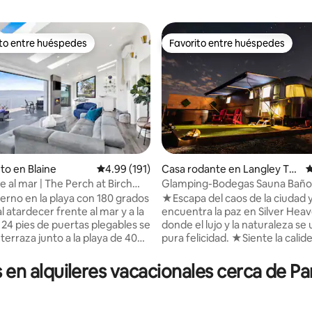
ito entre huéspedes
Favorito entre huéspedes
 entre huéspedes preferido
Favorito entre huéspedes
to en Blaine
Calificación promedio: 4.99 de 5, 191 reseñas
4.99 (191)
Casa rodante en Langley To
C
4.95 de 5, 131 reseñas
wnship
e al mar | The Perch at Birch
Glamping-Bodegas Sauna Baño
inmersión en agua fría y jacuzzi
erno en la playa con 180 grados
★Escapa del caos de la ciudad 
al atardecer frente al mar y a la
encuentra la paz en Silver Hea
24 pies de puertas plegables se
donde el lujo y la naturaleza se
 terraza junto a la playa de 40
pura felicidad. ★Siente la calidez de
ente cómo la relajación se
nuestra sauna de madera y lue
 ti con el sonido de las olas.
sumérgete en aguas frescas y
n alquileres vacacionales cerca de Par
spa con ducha de 6' x 5' para
refrescantes, dejando que toda
nas, con cabezales de ducha
preocupaciones se desvanezca
ducha de efecto lluvia de gran
★Mientras el cielo nocturno bril