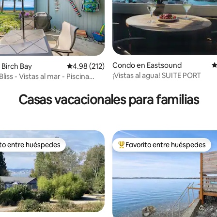
Condo en Eastsound
C
4.94 de 5, 193 reseñas
Birch Bay
Calificación promedio: 4.98 de 5, 212 reseñas
4.98 (212)
¡Vistas al agua! SUITE PORT
liss - Vistas al mar - Piscina
Casas vacacionales para familias
ito entre huéspedes
Favorito entre huéspedes
 entre huéspedes preferido
Favorito entre huéspedes prefe