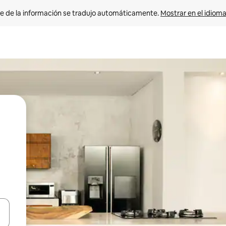
e de la información se tradujo automáticamente. 
Mostrar en el idioma
n las teclas de flecha hacia arriba y hacia abajo o explora con el tact