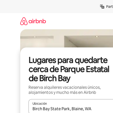
Omite
Part
el
contenido
Lugares para quedarte
cerca de Parque Estatal
de Birch Bay
Reserva alquileres vacacionales únicos,
alojamientos y mucho más en Airbnb
Ubicación
Cuando los resultados estén disponibles, navega co