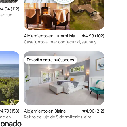
alificación promedio: 4.94 de 5, 112 reseñas
4.94 (112)
ar: ¡un
avadora y
Alojamiento en Lummi Islan
Calificación promedio: 
4.99 (102)
d
Casa junto al mar con jacuzzi, sauna y
pista de pickleball
Favorito entre huéspedes
Favorito entre huéspedes
alificación promedio: 4.79 de 5, 158 reseñas
4.79 (158)
Alojamiento en Blaine
Calificación promedio: 
4.96 (212)
imo en
Retiro de lujo de 5 dormitorios, aire
cionado
acondicionado, jacuzzi, fogatas, kayaks