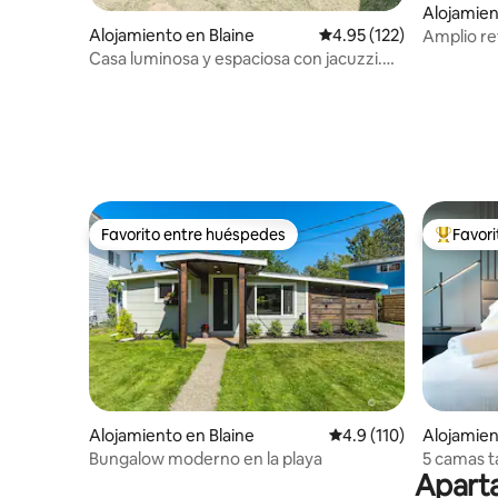
Alojamien
Alojamiento en Blaine
Calificación promedio: 
4.95 (122)
Amplio ref
y a la mo
Casa luminosa y espaciosa con jacuzzi.
¡Cerca de la playa!
Favorito entre huéspedes
Favor
Favorito entre huéspedes
Favorito
Alojamiento en Blaine
Calificación promedio:
4.9 (110)
Alojamien
Bungalow moderno en la playa
5 camas ta
Aparta
Mesa de bi