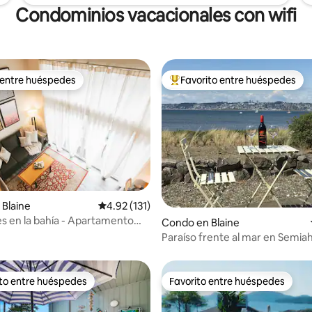
Condominios vacacionales con wifi
 entre huéspedes
Favorito entre huéspedes
 entre huéspedes
Favorito entre huéspedes prefe
4.97 de 5, 105 reseñas
Blaine
Calificación promedio: 4.92 de 5, 131 reseñas
4.92 (131)
s en la bahía - Apartamento
Condo en Blaine
- Piscina cubierta - Se admiten
Paraíso frente al mar en Semi
ito entre huéspedes
Favorito entre huéspedes
 entre huéspedes preferido
Favorito entre huéspedes