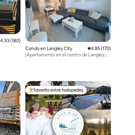
alificación promedio: 4.93 de 5, 180 reseñas
4.93 (180)
Condo en Langley City
Calificación promedio: 
4.85 (170)
¡Apartamento en el centro de Langley
con vistas a la montaña!
Favorito entre huéspedes
rido
Favorito entre huéspedes preferido