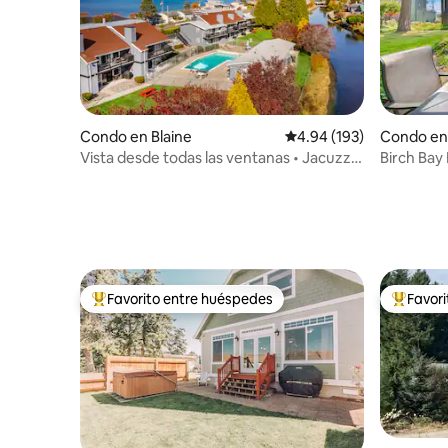
Condo en Blaine
Calificación promedio: 
4.94 (193)
Condo en 
Vista desde todas las ventanas • Jacuzzi •
Birch Bay B
2 camas king size/1 cama queen size
cubierta
Favorito entre huéspedes
Favor
Favorito entre huéspedes preferido
Favorito