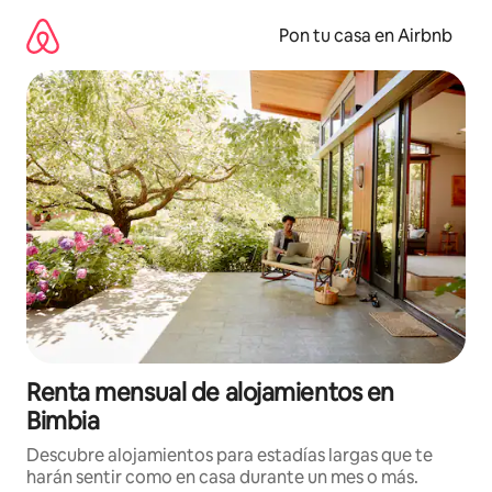
Omite
el
Pon tu casa en Airbnb
contenido
Renta mensual de alojamientos en
Bimbia
Descubre alojamientos para estadías largas que te
harán sentir como en casa durante un mes o más.