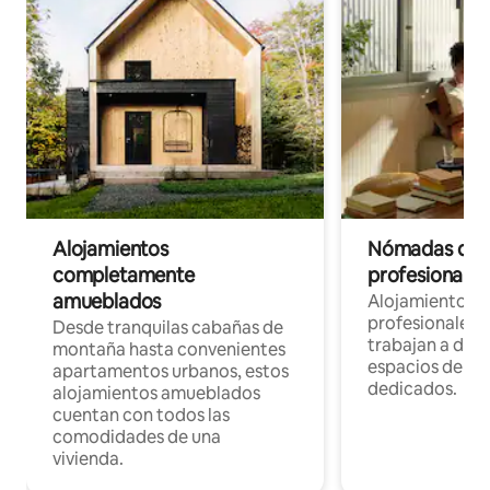
Alojamientos
Nómadas digit
completamente
profesionales 
amueblados
Alojamientos 
profesionales 
Desde tranquilas cabañas de
trabajan a dist
montaña hasta convenientes
espacios de tr
apartamentos urbanos, estos
dedicados.
alojamientos amueblados
cuentan con todos las
comodidades de una
vivienda.