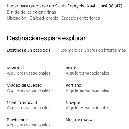
Lugar para quedarse en Saint -François -Xavie
Calificación 
4.98 (47)
r-De-Brompton
El nido de las golondrinas
Ubicación
·
Calidad-precio
·
Espacios exteriores
Destinaciones para explorar
Destinos a un paso de ti
Los mejores lugares de interés más 
Montreal
Boston
Alquileres vacacionales
Alquileres vacacionales
Ciudad de Quebec
Portland
Alquileres vacacionales
Alquileres vacacionales
Mont-Tremblant
Newport
Alquileres vacacionales
Alquileres vacacionales
Providence
Mostrar más
Alquileres vacacionales