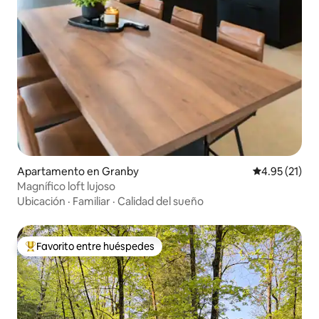
Apartamento en Granby
Calificación 
4.95 (21)
Magnífico loft lujoso
Ubicación
·
Familiar
·
Calidad del sueño
Favorito entre huéspedes
Favorito entre huéspedes preferido