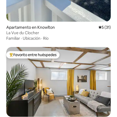
Apartamento en Knowlton
Calificaci
5 (31)
La Vue du Clocher
Familiar
·
Ubicación
·
Río
Favorito entre huéspedes
Favorito entre huéspedes preferido