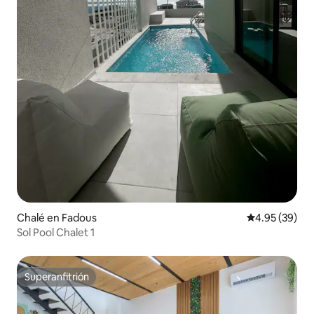
Chalé en Fadous
Calificación p
4.95 (39)
Sol Pool Chalet 1
Superanfitrión
Superanfitrión