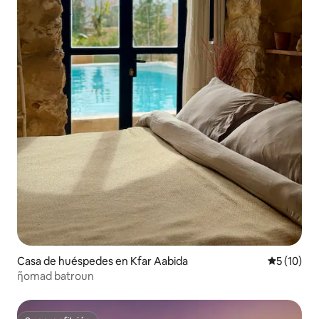
Casa de huéspedes en Kfar Aabida
Calificaci
5 (10)
ῆomad batroun