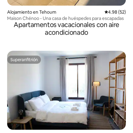
Alojamiento en Tehoum
Calificación p
4.98 (52)
Maison Chénoo - Una casa de huéspedes para escapadas
Apartamentos vacacionales con aire
acondicionado
Superanfitrión
Superanfitrión