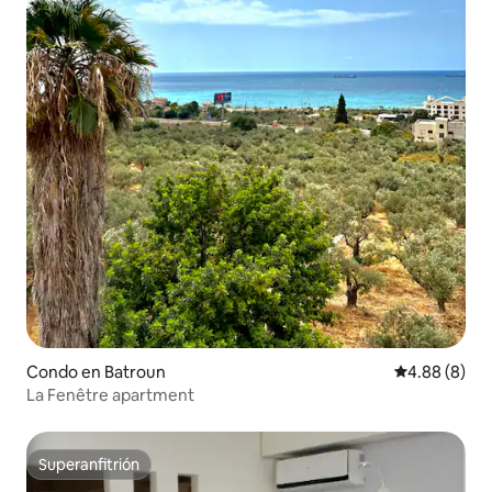
Condo en Batroun
Calificación 
4.88 (8)
La Fenêtre apartment
Superanfitrión
Superanfitrión