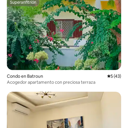
Superanfitrión
Superanfitrión
Condo en Batroun
Calificaci
5 (43)
Acogedor apartamento con preciosa terraza