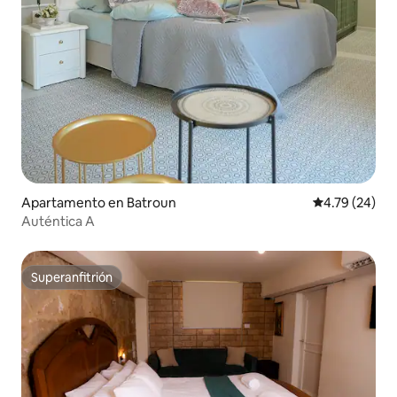
Apartamento en Batroun
Calificación 
4.79 (24)
Auténtica A
Superanfitrión
Superanfitrión