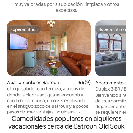
muy valoradas por su ubicación, limpieza y otros
aspectos.
Superanfitrión
Superanfitrión
Superanfitrión
Superanfitrión
Apartamento en Batroun
Calificación promedio: 5 de
5 (9)
Apartamento en 
el higo salado- con terraza, a pasos del
Dúplex 3-BR / Bat
mar
donde la piedra antigua se encuentra
Bienvenido a nues
con la brisa marina, un oasis enclavado
de tres dormitorio
en el antiguo zoco de Batroun y a pocos
departamento está
pasos del mar ventajas incluidas✨ 🍳
se requieren esca
Comodidades populares en alquileres
desayuno en la cama- una 'fórmula'
clave: Electricidad
gratis por reserva de Tarwi2a abajo
✔ 3 dormitorios, co
vacacionales cerca de Batroun Old Souk
televisores 📺inteligentes 🅿️dos plazas
Aire acondicionad