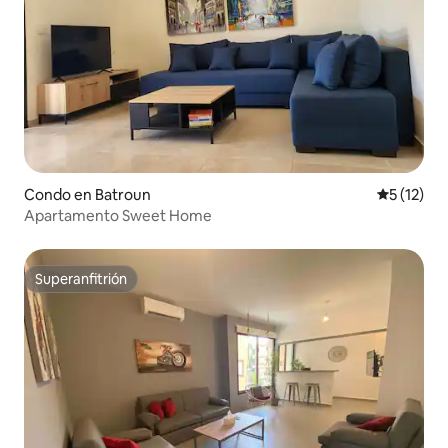
Condo en Batroun
Calificaci
5 (12)
Apartamento Sweet Home
Superanfitrión
Superanfitrión