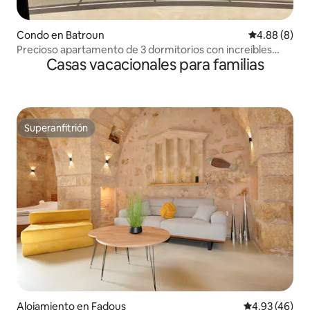
Condo en Batroun
Calificación 
4.88 (8)
Precioso apartamento de 3 dormitorios con increíbles
Casas vacacionales para familias
vistas al mar
Superanfitrión
Superanfitrión
Alojamiento en Fadous
Calificación 
4.93 (46)