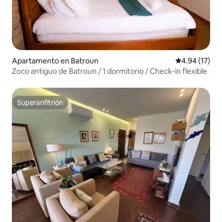
Apartamento en Batroun
Calificación 
4.94 (17)
Zoco antiguo de Batroun / 1 dormitorio / Check-in flexible
Superanfitrión
Superanfitrión