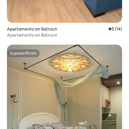
Apartamento en Batroun
Calificaci
5 (14)
Apartamento en Batroun
Superanfitrión
Superanfitrión