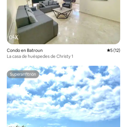
Condo en Batroun
Calificaci
5 (12)
La casa de huéspedes de Christy 1
Superanfitrión
Superanfitrión