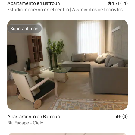
Apartamento en Batroun
Calificación 
4.71 (14)
Estudio moderno en el centro | A 5 minutos de todos los
lugares | Tranquilo
Superanfitrión
Superanfitrión
Apartamento en Batroun
Calificac
5 (4)
Blu Escape - Cielo