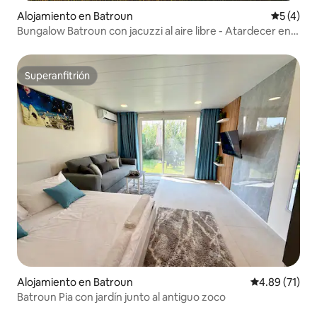
Alojamiento en Batroun
Calificac
5 (4)
Bungalow Batroun con jacuzzi al aire libre - Atardecer en
Batroun
Superanfitrión
Superanfitrión
Alojamiento en Batroun
Calificación 
4.89 (71)
Batroun Pia con jardín junto al antiguo zoco