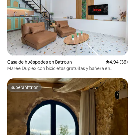
Casa de huéspedes en Batroun
Calificación p
4.94 (36)
Marée Duplex con bicicletas gratuitas y bañera en
Batroun
Superanfitrión
Superanfitrión