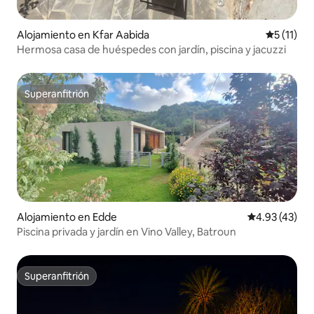
Alojamiento en Kfar Aabida
Calificaci
5 (11)
Hermosa casa de huéspedes con jardín, piscina y jacuzzi
Superanfitrión
Superanfitrión
Alojamiento en Edde
Calificación 
4.93 (43)
Piscina privada y jardín en Vino Valley, Batroun
Superanfitrión
Superanfitrión