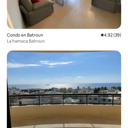
Condo en Batroun
Calificación p
4.92 (39)
La hamaca Batroun