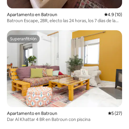
Apartamento en Batroun
Calificación
4.9 (10)
Batroun Escape, 2BR, electo las 24 horas, los 7 días de la
semana, ¡vista a la playa!
Superanfitrión
Superanfitrión
Apartamento en Batroun
Calificaci
5 (27)
Dar Al Khattar 4 BR en Batroun con piscina