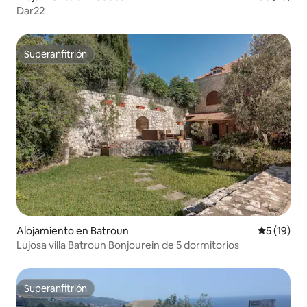
Dar22
Superanfitrión
Superanfitrión
Alojamiento en Batroun
Calificaci
5 (19)
Lujosa villa Batroun Bonjourein de 5 dormitorios
Superanfitrión
Superanfitrión