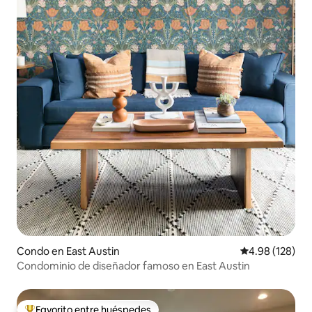
Condo en East Austin
Calificación pr
4.98 (128)
Condominio de diseñador famoso en East Austin
Favorito entre huéspedes