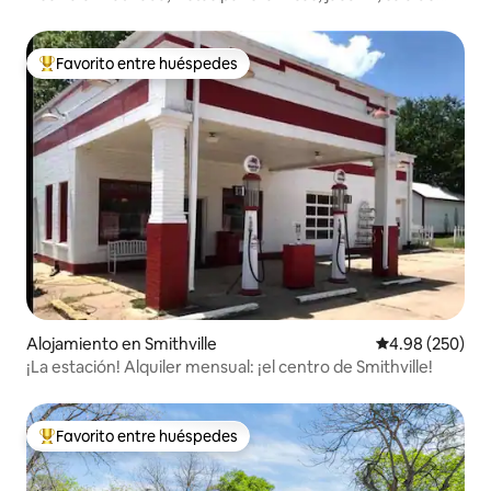
juegos.
Favorito entre huéspedes
Favorito entre huéspedes preferido
Alojamiento en Smithville
Calificación pr
4.98 (250)
¡La estación! Alquiler mensual: ¡el centro de Smithville!
Favorito entre huéspedes
Favorito entre huéspedes preferido