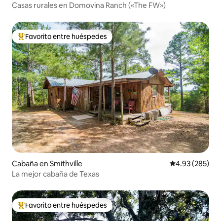
Casas rurales en Domovina Ranch («The FW»)
Favorito entre huéspedes
Favorito entre huéspedes preferido
Cabaña en Smithville
Calificación pr
4.93 (285)
La mejor cabaña de Texas
Favorito entre huéspedes
Favorito entre huéspedes preferido