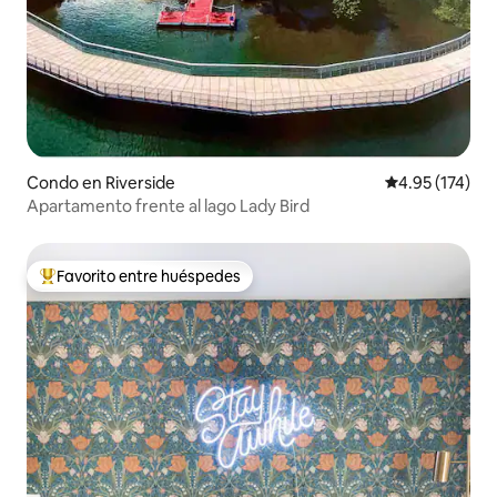
Condo en Riverside
Calificación p
4.95 (174)
Apartamento frente al lago Lady Bird
Favorito entre huéspedes
Favorito entre huéspedes preferido