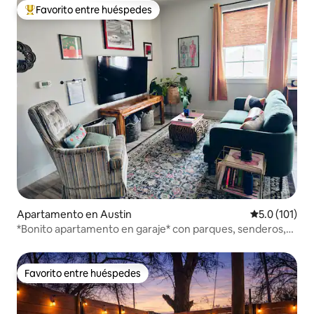
Favorito entre huéspedes
Favorito entre huéspedes preferido
Apartamento en Austin
Calificación 
5.0 (101)
*Bonito apartamento en garaje* con parques, senderos,
camiones de comida y diversión
Favorito entre huéspedes
Favorito entre huéspedes