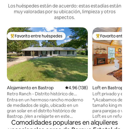
Los huéspedes están de acuerdo: estas estadías están
muy valoradas por su ubicación, limpieza y otros
aspectos.
Favorito entre huéspedes
Favorito entre
Favorito entre huéspedes preferido
Favorito entre hu
Alojamiento en Bastrop
Calificación promedio: 4.96 de 5
4.96 (138)
Loft en Bastrop
Retro Ranch - Distrito histórico de
Loft privado y enc
Bastrop
di Serenita
Entra en un hermoso rancho moderno
*¡Acabamos de act
de mediados de siglo, ubicado en un
tamaño king muy 
gran solar en el distrito histórico de
para parejas o via
Bastrop. ¡Ven a relajarte en este
Loft es un refugio
Comodidades populares en alquileres
espacioso patio trasero, equipado con
sobre nuestro gar
una chimenea, porche cubierto y piscina
Ranch di Serenita.