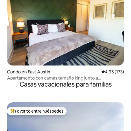
Condo en East Austin
Calificación p
4.95 (173)
Apartamento con camas tamaño king junto a
Casas vacacionales para familias
restaurantes de Eastside y el aeropuerto
Favorito entre huéspedes
Favorito entre huéspedes preferido