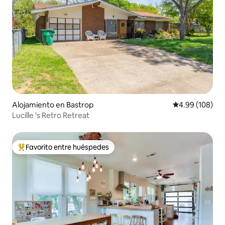
Alojamiento en Bastrop
Calificación pr
4.99 (108)
Lucille 's Retro Retreat
Favorito entre huéspedes
Favorito entre huéspedes preferido