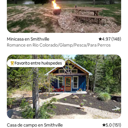
Minicasa en Smithville
Calificación pr
4.97 (148)
Romance en Río Colorado/Glamp/Pesca/Para Perros
Favorito entre huéspedes
Favorito entre huéspedes preferido
Casa de campo en Smithville
Calificación 
5.0 (151)