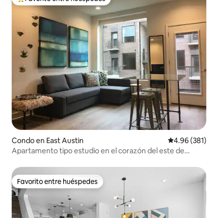
Favorito entre huéspedes preferido
Condo en East Austin
Calificación pr
4.96 (381)
Apartamento tipo estudio en el corazón del este de
Austin
Favorito entre huéspedes
Favorito entre huéspedes