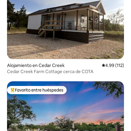
Alojamiento en Cedar Creek
Calificación p
4.99 (112)
Cedar Creek Farm Cottage cerca de COTA
Favorito entre huéspedes
Favorito entre huéspedes preferido