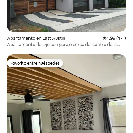
Apartamento en East Austin
Calificación p
4.99 (471)
Apartamento de lujo con garaje cerca del centro de la
ciudad y terraza en la azotea.
Favorito entre huéspedes
Favorito entre huéspedes