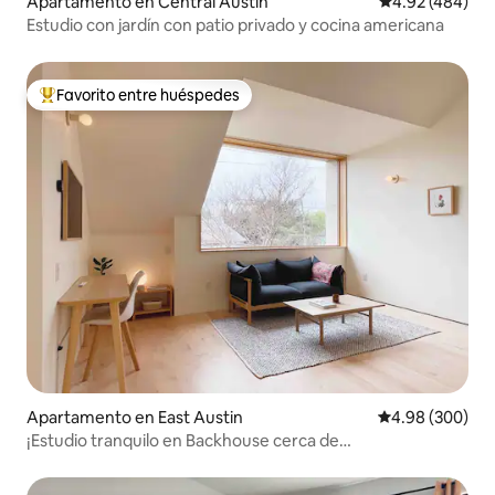
Apartamento en Central Austin
Calificación pr
4.92 (484)
Estudio con jardín con patio privado y cocina americana
Favorito entre huéspedes
Favorito entre huéspedes preferido
Apartamento en East Austin
Calificación pr
4.98 (300)
¡Estudio tranquilo en Backhouse cerca de
Eastside/aeropuerto/F1!