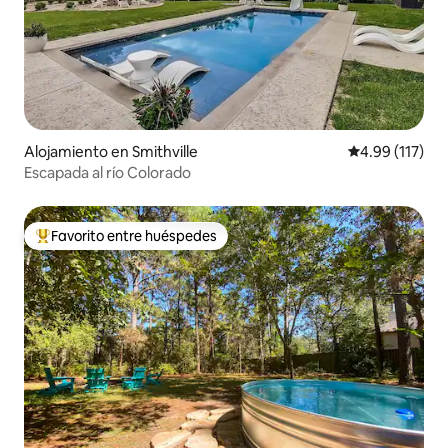
Alojamiento en Smithville
Calificación p
4.99 (117)
Escapada al río Colorado
Favorito entre huéspedes
Favorito entre huéspedes preferido