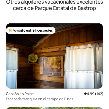
Otros alquileres vacacionales excelentes
cerca de Parque Estatal de Bastrop
Favorito entre huéspedes
Favorito entre huéspedes preferido
Cabaña en Paige
Calificación pr
4.99 (142)
Escapada tranquila en el campo de Pines