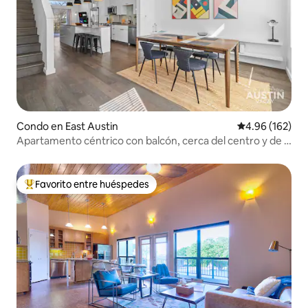
Condo en East Austin
Calificación pr
4.96 (162)
Apartamento céntrico con balcón, cerca del centro y de la
comida
Favorito entre huéspedes
Favorito entre huéspedes preferido