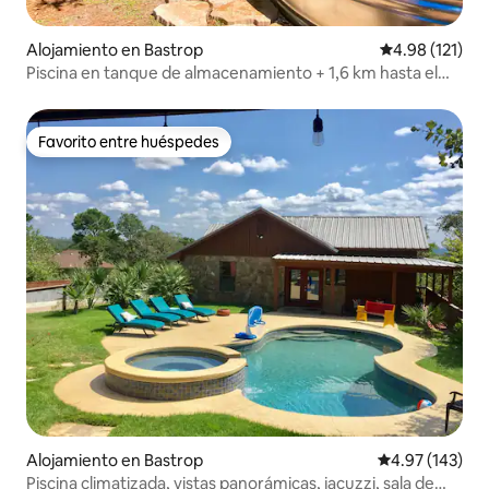
Alojamiento en Bastrop
Calificación p
4.98 (121)
Piscina en tanque de almacenamiento + 1,6 km hasta el
lago + fogata
Favorito entre huéspedes
Favorito entre huéspedes
Alojamiento en Bastrop
Calificación p
4.97 (143)
Piscina climatizada, vistas panorámicas, jacuzzi, sala de