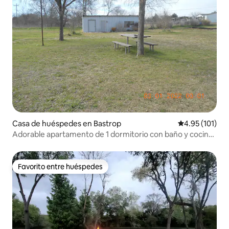
Casa de huéspedes en Bastrop
Calificación p
4.95 (101)
Adorable apartamento de 1 dormitorio con baño y cocina
americana
Favorito entre huéspedes
Favorito entre huéspedes