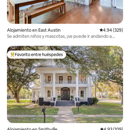
Alojamiento en East Austin
Calificación pr
4.94 (329)
Se admiten niños y mascotas, ¡se puede ir andando a
todas partes!
Favorito entre huéspedes
Favorito entre huéspedes preferido
Alojamiento en Smithville
Calificación pr
4.93 (109)