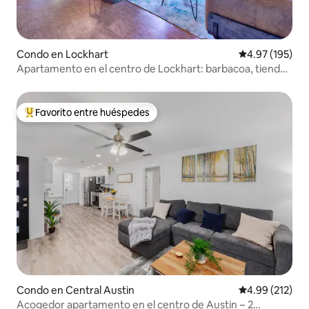
Condo en Lockhart
Calificación p
4.97 (195)
Apartamento en el centro de Lockhart: barbacoa, tiendas
y más
Favorito entre huéspedes
Favorito entre huéspedes preferido
Condo en Central Austin
Calificación p
4.99 (212)
Acogedor apartamento en el centro de Austin ~ 2