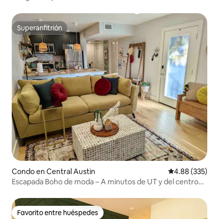
dormitorios/1 baño, capacidad para 6 personas
Superanfitrión
Superanfitrión
Condo en Central Austin
Calificación pr
4.88 (335)
Escapada Boho de moda – A minutos de UT y del centro
de la ciudad
Favorito entre huéspedes
Favorito entre huéspedes