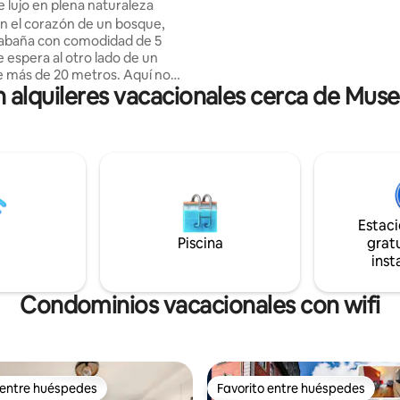
 lujo en plena naturaleza
estar que le permitirá sentarse
n el corazón de un bosque,
un té o a devorar una novela. U
abaña con comodidad de 5
fregadero y un inodoro seco t
le espera al otro lado de un
forman parte del equipamiento 
ás de 20 metros. Aquí no
Hay duchas disponibles a 150 m
alquileres vacacionales cerca de Muse
os. Un ventanal con efecto
 ofrece unas vistas
antes de un paisaje tranquilo y
 sin temor a ser observado. Al
oche, una vez acurrucado en su
ma, podrá elegir entre
 los animales o ver una película
o retroproyector... y con
Estac
elo estrellado, es como si
Piscina
gratu
 la luz de las estrellas. ✨
inst
Condominios vacacionales con wifi
 entre huéspedes
Favorito entre huéspedes
 entre huéspedes
Favorito entre huéspedes