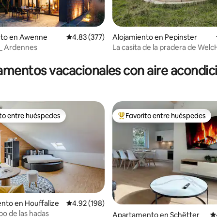
4.94 de 5, 171 reseñas
nto en Awenne
Calificación promedio: 4.83 de 5, 377 reseñas
4.83 (377)
Alojamiento en Pepinster
l _ Ardennes
La casita de la pradera de We
mentos vacacionales con aire acondi
ito entre huéspedes
Favorito entre huéspedes
 entre huéspedes preferido
Favorito entre huéspedes prefe
nto en Houffalize
Calificación promedio: 4.92 de 5, 198 reseñas
4.92 (198)
4.94 de 5, 178 reseñas
po de las hadas
Apartamento en Schëtter
Ca