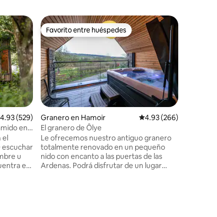
Cabaña e
Favorito entre huéspedes
Superanf
Favorito entre huéspedes
Superanf
Acogedor
en una re
¿Quieres 
con tu p
privado?
unos días
ciudad? 
cabaña d
construc
jacuzzi (
alificación promedio: 4.93 de 5, 529 reseñas
4.93 (529)
Granero en Hamoir
Calificación promedio: 
4.93 (266)
La casa e
amido en
El granero de Ôlye
situada c
 el
Le ofrecemos nuestro antiguo granero
en el val
O escuchar
totalmente renovado en un pequeño
muchas r
embre u
nido con encanto a las puertas de las
entorno m
uentra en
Ardenas. Podrá disfrutar de un lugar
Ardenas 
amp en
tranquilo en plena naturaleza con todas
en
las comodidades necesarias para su
cio está
bienestar. Además, nuestro alojamiento
, una
es totalmente privado. Cuenta con un
zona de
jacuzzi en la terraza cubierta y una