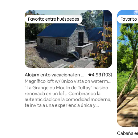
Favorito entre huéspedes
Favorito
Favorito entre huéspedes
Favorito
Alojamiento vacacional en T
Calificación promedio: 
4.93 (103)
enneville
Magnífico loft w/ único vista on watermill
ponds
"La Grange du Moulin de Tultay" ha sido
renovada en un loft. Combinando la
autenticidad con la comodidad moderna,
te invita a una experiencia única y
ecológicamente responsable (materiales
naturales, bajo consumo de energía).
Solo convenga: relajarse íntimamente en
la estufa de leña, o más bien activo con
Cabaña e
paseos enérgicos, en bicicleta o de otro