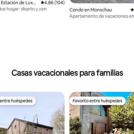
Estación de Luxe
Calificación promedio: 4.86 de 5, 104 reseñas
4.86 (104)
lce hogar: diseño y zen
4.93 de 5, 138 reseñas
Condo en Monschau
C
Apartamento de vacaciones en
de campo reformada
Casas vacacionales para familias
 entre huéspedes
Favorito entre huéspedes
 entre huéspedes
Favorito entre huéspedes