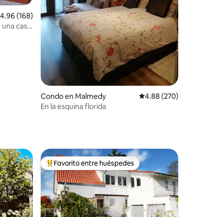
alificación promedio: 4.96 de 5, 168 reseñas
4.96 (168)
 una casa
Condo en Malmedy
Calificación promedio: 
4.88 (270)
En la esquina florida
Favorito entre huéspedes
Favorito entre huéspedes preferido