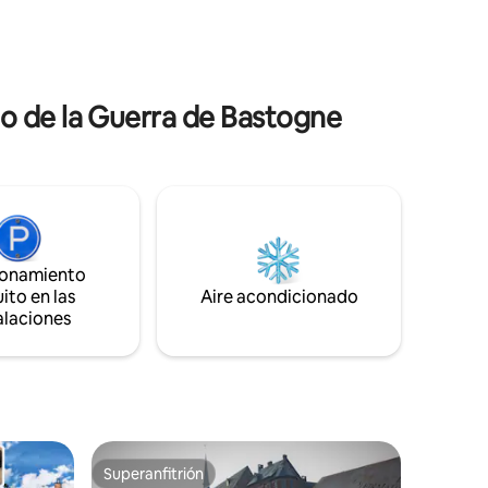
 a tomar
multitud de comodidades, incluyendo
n
wifi. Estamos situados a 12 km de Durbuy
ambién
y a 35 km de Francorchamps. El checkin
interior.
se realiza a partir de las 16:00 y el
.
checkout a las 11:00.
o de la Guerra de Bastogne
ionamiento
ito en las
Aire acondicionado
alaciones
Superanfitrión
Superanfitrión