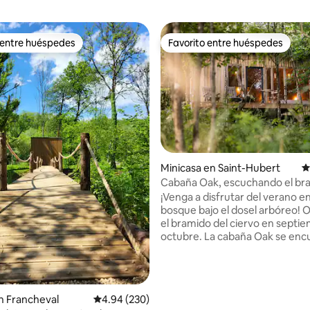
 entre huéspedes
Favorito entre huéspedes
 entre huéspedes
Favorito entre huéspedes
4.93 de 5, 103 reseñas
Minicasa en Saint-Hubert
C
Cabaña Oak, escuchando el br
el bosque de las Ardenas
¡Venga a disfrutar del verano en
bosque bajo el dosel arbóreo! 
el bramido del ciervo en septi
octubre. La cabaña Oak se enc
el borde del camping Europac
pleno bosque en Saint-Hubert 
Ardenne. En el interior, el espa
compuesto por una cama doble
n Francheval
Calificación promedio: 4.94 de 5, 230 reseñas
4.94 (230)
pequeña cocina auxiliar y una 