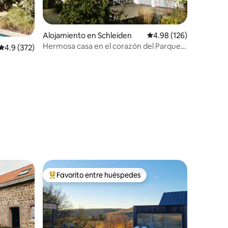
Alojamiento en Schleiden
Calificación promedio: 
4.98 (126)
Hermosa casa en el corazón del Parque
Calificación promedio: 4.9 de 5, 372 reseñas
4.9 (372)
Nacional de Eifel
Favorito entre huéspedes
Favorito entre huéspedes preferido