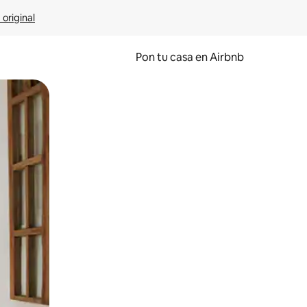
 original
Pon tu casa en Airbnb
o o desliza el dedo.