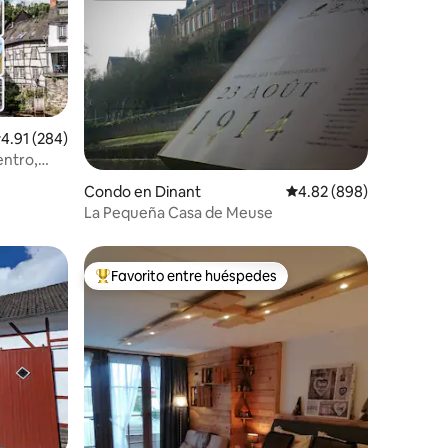
alificación promedio: 4.91 de 5, 284 reseñas
4.91 (284)
entro,
Condo en Dinant
Calificación promedio: 
4.82 (898)
La Pequeña Casa de Meuse
Favorito entre huéspedes
rido
Favorito entre huéspedes preferido