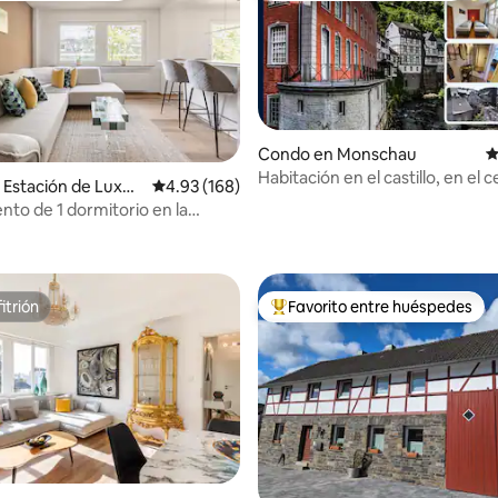
Condo en Monschau
C
Habitación en el castillo, en el c
4.97 de 5, 297 reseñas
Estación de Luxe
Calificación promedio: 4.93 de 5, 168 reseñas
4.93 (168)
vistas de ensueño
to de 1 dormitorio en la
e Luxemburgo
itrión
Favorito entre huéspedes
itrión
Favorito entre huéspedes prefe