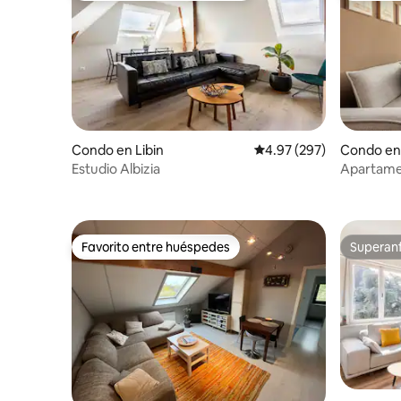
Condo en Libin
Calificación promedio: 
4.97 (297)
Condo en 
mburgo
Estudio Albizia
Apartamen
ciudad d
Favorito entre huéspedes
Superanf
Favorito entre huéspedes
Superanf