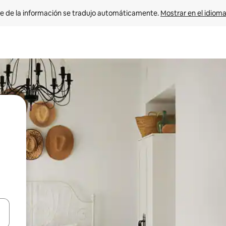
e de la información se tradujo automáticamente. 
Mostrar en el idioma
n las teclas de flecha hacia arriba y hacia abajo o explora con el tact