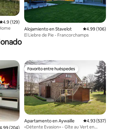
Calificación promedio: 4.9 de 5, 129 reseñas
4.9 (129)
lcHome
Alojamiento en Stavelot
Calificación promedio: 
4.99 (106)
El Liebre de Pie - Francorchamps
cionado
Favorito entre huéspedes
rido
Favorito entre huéspedes
Apartamento en Aywaille
Calificación promedio: 
4.93 (537)
«Détente Evasion» - Gîte au Vert en
lificación promedio: 4.99 de 5, 204 reseñas
4.99 (204)