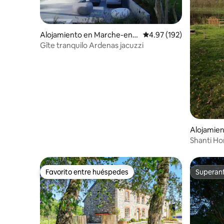
Alojamiento en Marche-en-
Calificación promedio: 
4.97 (192)
Famenne
Gîte tranquilo Ardenas jacuzzi
Alojamien
Shanti Ho
Favorito entre huéspedes
Superanf
Favorito entre huéspedes
Superanf