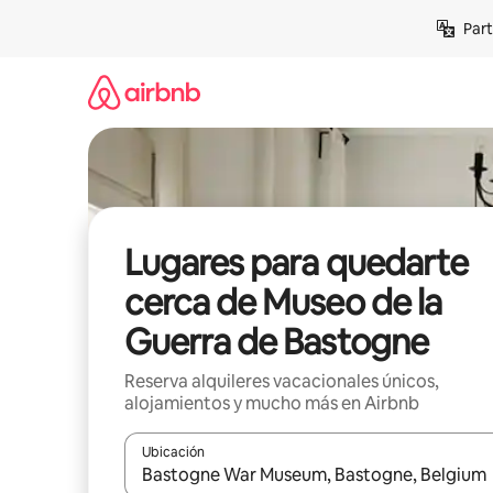
Omite
Part
el
contenido
Lugares para quedarte
cerca de Museo de la
Guerra de Bastogne
Reserva alquileres vacacionales únicos,
alojamientos y mucho más en Airbnb
Ubicación
Cuando los resultados estén disponibles, navega co