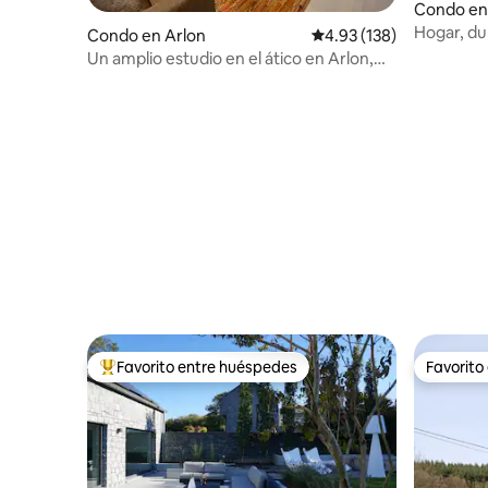
Condo en 
mburgo
Hogar, du
Condo en Arlon
Calificación promedio: 
4.93 (138)
Un amplio estudio en el ático en Arlon,
Luxemburgo.
Favorito entre huéspedes
Favorito
Favorito entre huéspedes preferido
Favorito