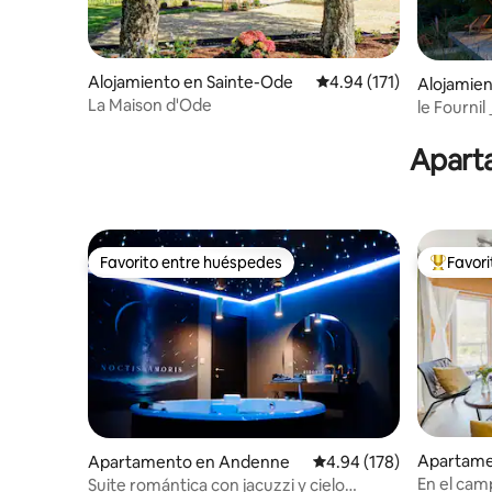
Alojamiento en Sainte-Ode
Calificación promedio: 
4.94 (171)
Alojamie
La Maison d'Ode
le Fourni
Aparta
Favorito entre huéspedes
Favor
Favorito entre huéspedes
Favorito
Apartame
Apartamento en Andenne
Calificación promedio: 
4.94 (178)
En el cam
Suite romántica con jacuzzi y cielo