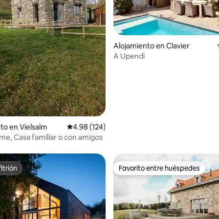
4.97 de 5, 192 reseñas
Alojamiento en Clavier
A Upendi
to en Vielsalm
Calificación promedio: 4.98 de 5, 124 reseñas
4.98 (124)
me, Casa familiar o con amigos
itrión
Favorito entre huéspedes
itrión
Favorito entre huéspedes