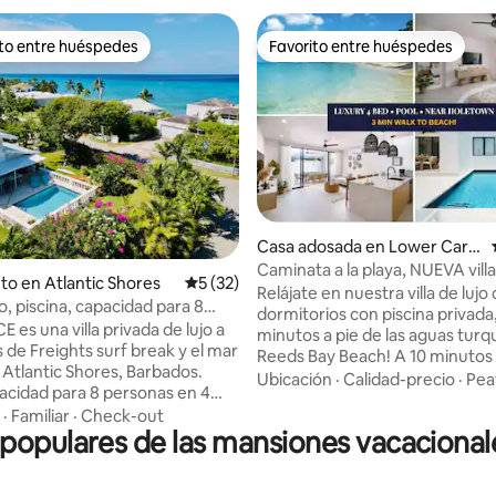
ito entre huéspedes
Favorito entre huéspedes
 entre huéspedes preferido
Favorito entre huéspedes
io: 5 de 5, 11 reseñas
Casa adosada en Lower Carlt
on
Caminata a la playa, NUEVA villa 
to en Atlantic Shores
Calificación promedio: 5 de 5, 32 reseñas
5 (32)
piscina, ¡cerca de Holetown!
Relájate en nuestra villa de lujo
ujo, piscina, capacidad para 8
dormitorios con piscina privada,
 Barbados
es una villa privada de lujo a
minutos a pie de las aguas tur
 de Freights surf break y el mar
Reeds Bay Beach! A 10 minutos de
 Atlantic Shores, Barbados.
Holetown Restaurantes, tiendas
Ubicación
·
Calidad-precio
·
Pea
acidad para 8 personas en 4
nocturna A 7 minutos del encanto y la
os y 3 baños con una elegante
·
Familiar
·
Check-out
cultura de Speightstown Disfruta de
opulares de las mansiones vacacional
tar interior y exterior, un
elegantes servicios: • Piscina pr
 jardín y una piscina privada.
bañera • Interiores caribeños 
 privada ✔ A pie de Miami Beach
Cocina totalmente equipada. •