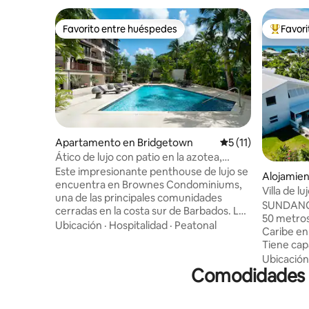
Favorito entre huéspedes
Favor
Favorito entre huéspedes
Favorito
Apartamento en Bridgetown
Calificación promed
5 (11)
Ático de lujo con patio en la azotea,
piscina comunitaria y gimnasio
Este impresionante penthouse de lujo se
Alojamien
encuentra en Brownes Condominiums,
Villa de l
una de las principales comunidades
personas,
SUNDANCE 
cerradas en la costa sur de Barbados. La
50 metros
unidad 4A es una moderna de 3 camas, 3
Ubicación
·
Hospitalidad
·
Peatonal
Caribe en
baños con sala de medios/espacio de
Tiene cap
trabajo adicional y patio privado en la
dormitori
Ubicación
azotea que ofrece vistas panorámicas.
Comodidades p
sala de es
Los huéspedes también disfrutarán de
exuberante
una gran piscina comunitaria, gimnasio
✔ Piscina
en el lugar y un comedor al aire libre