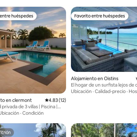
 entre huéspedes
Favorito entre huéspedes
 entre huéspedes
Favorito entre huéspedes
 4.73 de 5, 90 reseñas
Alojamiento en Oistins
El hogar de un surfista lejos de 
Ubicación
·
Calidad-precio
·
Hos
to en clermont
Calificación promedio: 4.83 de 5, 12 reseñas
4.83 (12)
privada de 3 villas | Piscina |
 para 15 personas
Ubicación
·
Condición
itrión
itrión