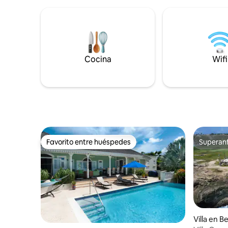
✔ Cerca d
cubierto/área de barbacoa, todo a poca
Cerca del 
distancia a pie del paseo marítimo
Zona priv
Richard Haynes, Lanterns Mall, Rockley
del aeropuerto Una esca
Beach, tiendas, restaurantes y más.
en la cost
¡Perfecto para grupos!
amantes del so
Cocina
Wifi
es
Favorito entre huéspedes
Superanf
Favorito entre huéspedes
Superanf
Villa en Be