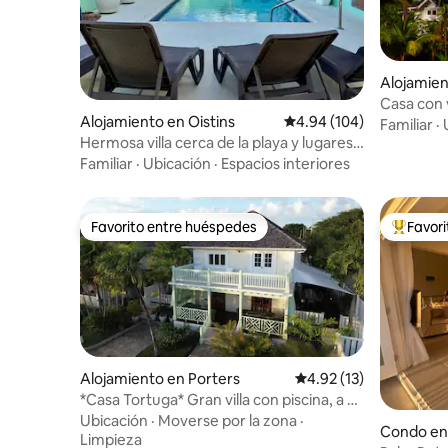
Alojamie
Casa con v
Alojamiento en Oistins
Calificación promedio: 
4.94 (104)
gimnasio, 
Familiar
·
Hermosa villa cerca de la playa y lugares
para hacer surf
Familiar
·
Ubicación
·
Espacios interiores
Favorito entre huéspedes
Favor
Favorito entre huéspedes
Favorito
Alojamiento en Porters
Calificación promedio:
4.92 (13)
*Casa Tortuga* Gran villa con piscina, a 3
minutos de la playa
Ubicación
·
Moverse por la zona
·
Condo en 
Limpieza