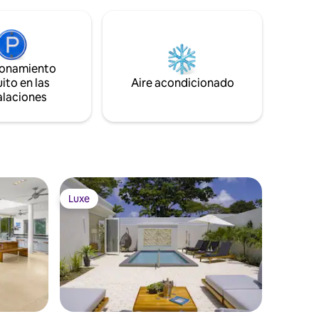
rrada •
20' en el patio que es perfecta para toda
 la mañana
la familia, un montón de asientos en el
arada de
salón, comedor cubierto al aire libre,
1000 pies cuadrados/92,9 metros
.
cuadrados
ionamiento
ito en las
Aire acondicionado
alaciones
Luxe
Luxe