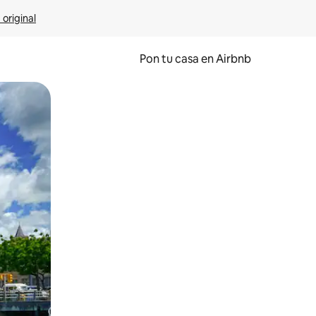
 original
Pon tu casa en Airbnb
o o desliza el dedo.