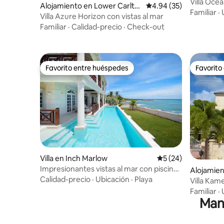
Villa Ocea
Alojamiento en Lower Carlto
Calificación promedio:
4.94 (35)
Familiar
·
n
Villa Azure Horizon con vistas al mar
Familiar
·
Calidad-precio
·
Check-out
Favorito entre huéspedes
Favorito
Favorito entre huéspedes
Favorito
Villa en Inch Marlow
Calificación promed
5 (24)
Impresionantes vistas al mar con piscina -
Alojamien
Coral Cove House
Calidad-precio
·
Ubicación
·
Playa
Villa Kam
Piscina y 
Familiar
·
Man