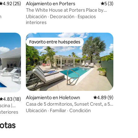
Calificación promedio: 4.92 de 5, 25 reseñas
4.92 (25)
Alojamiento en Porters
Calificación prom
5 (3)
The White House at Porters Place by
 capacidad
Young Estates
n
Ubicación
·
Decoración
·
Espacios
interiores
Favorito entre huéspedes
Favorito entre huéspedes
Alojamiento en Holetown
Calificación promedio
4.89 (9)
Calificación promedio: 4.83 de 5, 18 reseñas
4.83 (18)
Casa de 5 dormitorios, Sunset Crest, a 5
scina |
minutos a pie de la playa
Ubicación
·
Familiar
·
Condición
xteriores
otas