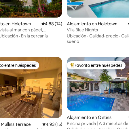
nto en Holetown
Calificación promedio: 4.88 de 5, 74 reseñas
4.88 (74)
Alojamiento en Holetown
ista al mar con pádel,
Villa Blue Nights
4.94 de 5, 104 reseñas
tenis, piscinas, etc.
Ubicación
·
En la cercanía
Ubicación
·
Calidad-precio
·
Cal
sueño
ito entre huéspedes
Favorito entre huéspedes
 entre huéspedes preferido
Favorito entre huéspedes prefe
 4.92 de 5, 13 reseñas
Alojamiento en Oistins
Piscina privada | A 3 minutos d
Mullins Terrace
Calificación promedio: 4.93 de 5, 15 reseñas
4.93 (15)
Beach | Barbacoa