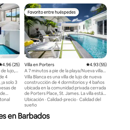
Villa en 
Favorito entre huéspedes
Favorit
Favorito entre huéspedes
Favorit
A19 Gemi
Gemini A-
decorada
los pinto
la hermosa 
en la pro
Ubicació
estar y c
hermosos
moderna 
Calificación promedio: 4.96 de 5, 25 reseñas
4.96 (25)
Villa en Porters
Calificación promedio:
4.93 (55)
electrod
de lujo,
A 7 minutos a pie de la playa/Nueva villa
incluyen
de lujo/ Capacidad para 10 personas
 de 4
Villa Blanca es una villa de lujo de nueva
tamaño c
 ¡a solo 3
construcción de 4 dormitorios y 4 baños
incluso 
quesas de
ubicada en la comunidad privada cerrada
bebidas p
de Porters Place, St. James. La villa está
champán 
 y vida
diseñada arquitectónicamente para
observas 
tonal
Ubicación
·
Calidad-precio
·
Calidad del
facilitar un flujo continuo entre el interior
sueño
y el exterior. El diseño de Villa Blanca es
es en Barbados
ivada y
moderno, con muebles exquisitos con
modernos •
toques de color que representan la isla.
La villa cuenta con una piscina privada de