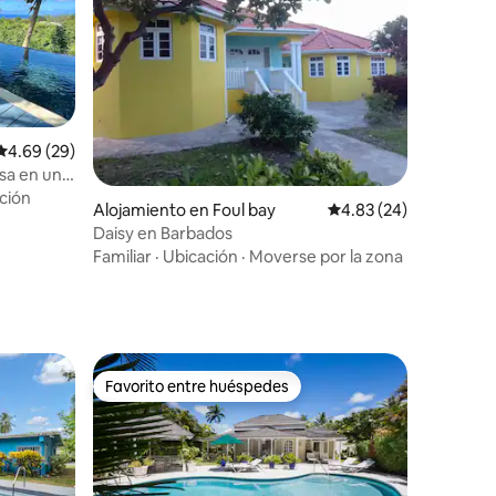
Calificación promedio: 4.69 de 5, 29 reseñas
4.69 (29)
esa en una
ción
Alojamiento en Foul bay
Calificación promedio:
4.83 (24)
Daisy en Barbados
Familiar
·
Ubicación
·
Moverse por la zona
Favorito entre huéspedes
rido
Favorito entre huéspedes