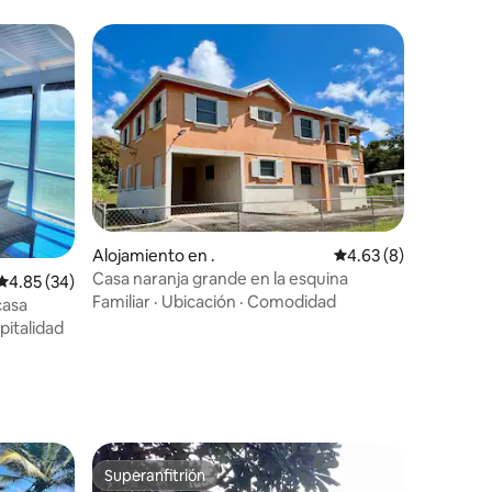
Alojamiento en .
Calificación promedio
4.63 (8)
Casa naranja grande en la esquina
Calificación promedio: 4.85 de 5, 34 reseñas
4.85 (34)
Familiar
·
Ubicación
·
Comodidad
casa
pitalidad
Superanfitrión
Superanfitrión