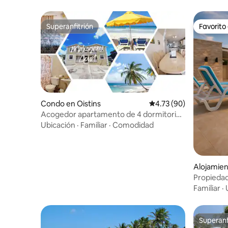
Superanfitrión
Favorito
Superanfitrión
Favorito
Condo en Oistins
Calificación promedio:
4.73 (90)
Acogedor apartamento de 4 dormitorios
| Cerca de la playa y la vida nocturna
Ubicación
·
Familiar
·
Comodidad
Alojamien
Propiedad 
Capacidad
Familiar
·
Superanf
Superanf