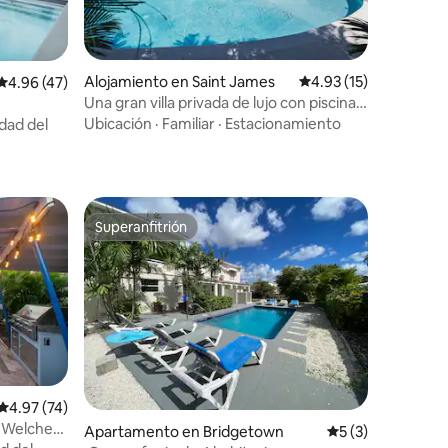
Alojamiento en Saint James
Calificación promedio:
4.93 (15)
Calificación promedio: 4.96 de 5, 47 reseñas
4.96 (47)
Una gran villa privada de lujo con piscina
en el Caribe
Ubicación
·
Familiar
·
Estacionamiento
idad del
Superanfitrión
rido
Superanfitrión
Calificación promedio: 4.97 de 5, 74 reseñas
4.97 (74)
e Welches
Apartamento en Bridgetown
Calificación prom
5 (3)