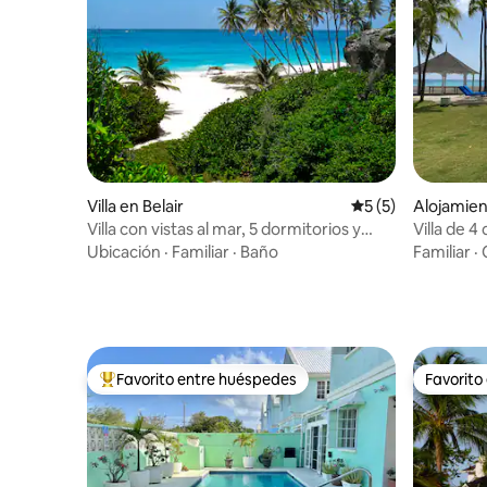
Villa en Belair
Calificación prome
5 (5)
Alojamien
Villa con vistas al mar, 5 dormitorios y
Villa de 4
piscina privada
Cerca de 
Ubicación
·
Familiar
·
Baño
Familiar
·
Favorito entre huéspedes
Favorito
Favorito entre huéspedes preferido
Favorito