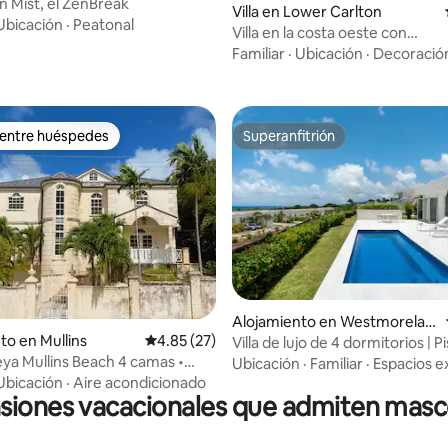
n Mist, el ZenBreak
 4.94 de 5, 35 reseñas
Villa en Lower Carlton
Ubicación
·
Peatonal
Villa en la costa oeste con
impresionantes vistas al mar y
Familiar
·
Ubicación
·
Decoració
para 8 personas
 entre huéspedes
Superanfitrión
 entre huéspedes
Superanfitrión
io: 5 de 5, 24 reseñas
Alojamiento en Westmorelan
to en Mullins
Calificación promedio: 4.85 de 5, 27 reseñas
4.85 (27)
d
Villa de lujo de 4 dormitorios | Pi
eya Mullins Beach 4 camas •
Club de playa | Costa oeste
Ubicación
·
Familiar
·
Espacios e
jacuzzi
Ubicación
·
Aire acondicionado
siones vacacionales que admiten masc