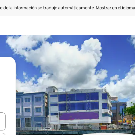
e de la información se tradujo automáticamente. 
Mostrar en el idioma
n las teclas de flecha hacia arriba y hacia abajo o explora con el tact