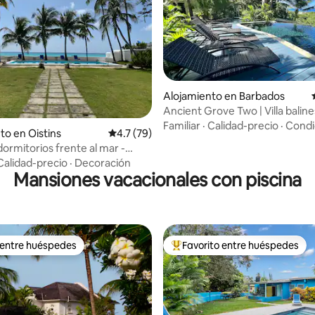
Alojamiento en Barbados
Ancient Grove Two | Villa balin
casa del árbol
Familiar
·
Calidad-precio
·
Condi
dio: 5 de 5, 5 reseñas
to en Oistins
Calificación promedio: 4.7 de 5, 79 reseñas
4.7 (79)
 dormitorios frente al mar -
St. Lawrence Gap
Calidad-precio
·
Decoración
Mansiones vacacionales con piscina
 entre huéspedes
Favorito entre huéspedes
 entre huéspedes
Favorito entre huéspedes prefe