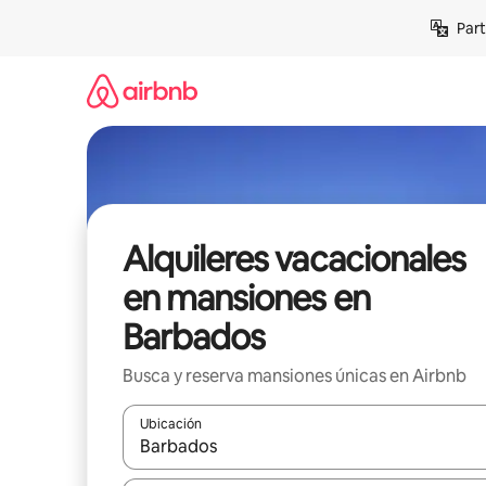
Omite
Part
el
contenido
Alquileres vacacionales
en mansiones en
Barbados
Busca y reserva mansiones únicas en Airbnb
Ubicación
Cuando los resultados estén disponibles, navega co