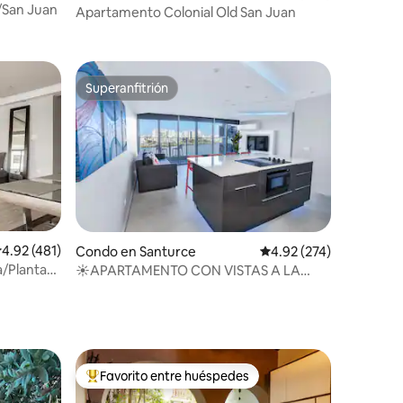
/San Juan
Apartamento Colonial Old San Juan
Superanfitrión
rido
Superanfitrión
alificación promedio: 4.92 de 5, 481 reseñas
4.92 (481)
Condo en Santurce
Calificación promedio: 
4.92 (274)
a/Planta
☀️APARTAMENTO CON VISTAS A LA
LAGUNA San Juan☀️
Favorito entre huéspedes
Favorito entre huéspedes preferido