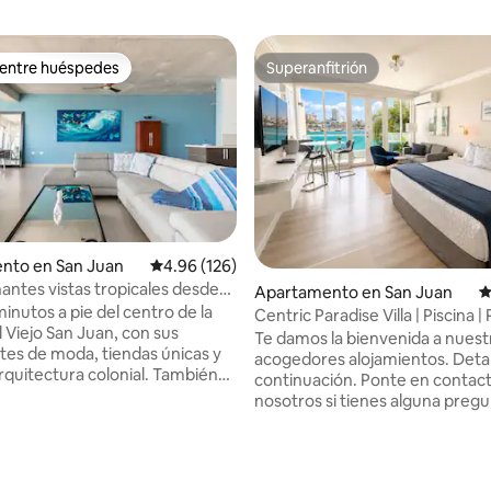
 entre huéspedes
Superanfitrión
 entre huéspedes
Superanfitrión
nto en San Juan
Calificación promedio: 4.96 de 5, 126 reseñas
4.96 (126)
antes vistas tropicales desde
Apartamento en San Juan
C
 moderno
inutos a pie del centro de la
Centric Paradise Villa | Piscina |
 Viejo San Juan, con sus
de cruceros
Te damos la bienvenida a nuest
tes de moda, tiendas únicas y
acogedores alojamientos. Detal
arquitectura colonial. También
continuación. Ponte en contac
a distancia a pie de la vida
nosotros si tienes alguna pregu
de Condado, casinos y más
es nuestra espaciosa suite con
gastronómicas locales.
tamaño king y zona de cocina
4.99 de 5, 184 reseñas
to entero para tu estancia en
totalmente equipada. Junto al
. Lavadora y secadora, internet
Caribe y al Caribe Hilton, pued