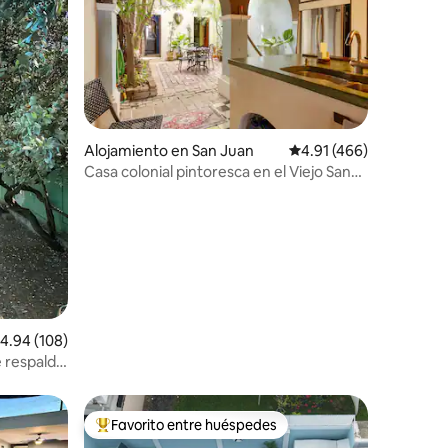
Alojamiento en San Juan
Calificación promedio: 
4.91 (466)
Casa colonial pintoresca en el Viejo San
Juan
alificación promedio: 4.94 de 5, 108 reseñas
4.94 (108)
e respaldo
Favorito entre huéspedes
Favorito entre huéspedes preferido