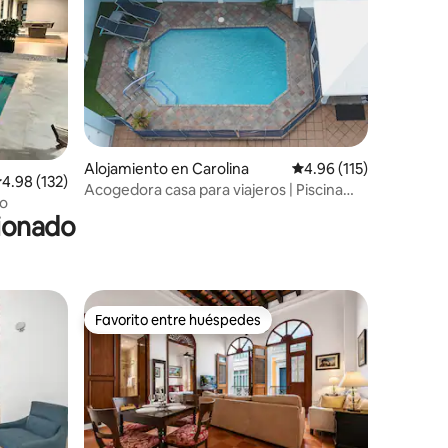
Alojamiento en Carolina
Calificación promedio: 
4.96 (115)
alificación promedio: 4.98 de 5, 132 reseñas
4.98 (132)
Acogedora casa para viajeros | Piscina
jo
privada cerca del aeropuerto
cionado
Favorito entre huéspedes
Favorito entre huéspedes