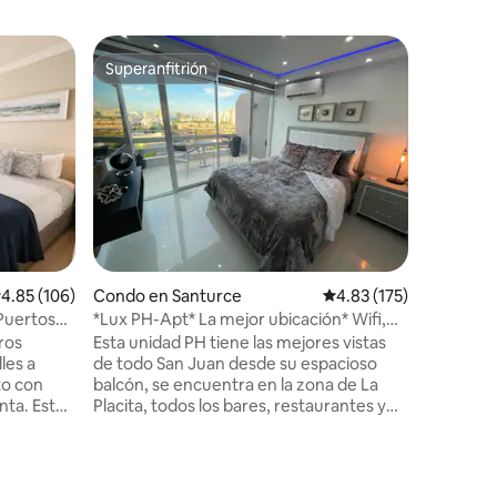
Apartame
Superanfitrión
Favorit
Superanfitrión
Favorit
Acogedor
ruinas
Ubicado e
este luga
experime
completa
auténtica
Juan. Es
ruinas co
del Viejo
máxima, 
alificación promedio: 4.85 de 5, 106 reseñas
4.85 (106)
Condo en Santurce
Calificación promedio: 
4.83 (175)
estancia
para cual
 Puertos
*Lux PH-Apt* La mejor ubicación* Wifi,
grupo de
lavadora/secadora, check-in 24/7
ros
Esta unidad PH tiene las mejores vistas
de lo que
les a
de todo San Juan desde su espacioso
ofrecer,
to con
balcón, se encuentra en la zona de La
fortaleza
nta. Esta
Placita, todos los bares, restaurantes y
completa
 una cama
vida nocturna están a solo unos pasos. La
playa está a solo 10 minutos a pie y desde
 Paseo
el aeropuerto internacional (SJU) San
e cenar en
Juan está a unos 7-10 minutos en auto.