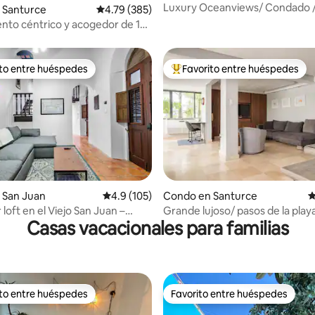
Luxury Oceanviews/ Condado 
 Santurce
Calificación promedio: 4.79 de 5, 385 reseñas
4.79 (385)
to céntrico y acogedor de 1
o en el corazón de SJ
ito entre huéspedes
Favorito entre huéspedes
 entre huéspedes preferido
Favorito entre huéspedes prefe
 4.9 de 5, 150 reseñas
 San Juan
Calificación promedio: 4.9 de 5, 105 reseñas
4.9 (105)
Condo en Santurce
C
loft en el Viejo San Juan –
Grande lujoso/ pasos de la play
Casas vacacionales para familias
 privilegiada!
electrica
ito entre huéspedes
Favorito entre huéspedes
 entre huéspedes preferido
Favorito entre huéspedes