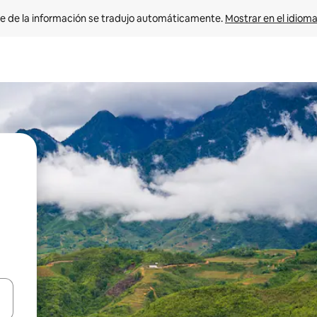
e de la información se tradujo automáticamente. 
Mostrar en el idioma
n las teclas de flecha hacia arriba y hacia abajo o explora con el tact