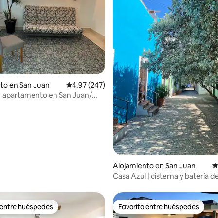
4.98 de 5, 339 reseñas
to en San Juan
Calificación promedio: 4.97 de 5, 247 reseñas
4.97 (247)
 apartamento en San Juan/
, estacionamiento
Alojamiento en San Juan
C
Casa Azul | cisterna y batería d
en el Viejo San Juan
 entre huéspedes
Favorito entre huéspedes
 entre huéspedes
Favorito entre huéspedes