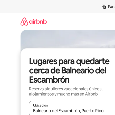
Omite
Part
el
contenido
Lugares para quedarte
cerca de Balneario del
Escambrón
Reserva alquileres vacacionales únicos,
alojamientos y mucho más en Airbnb
Ubicación
Cuando los resultados estén disponibles, navega co