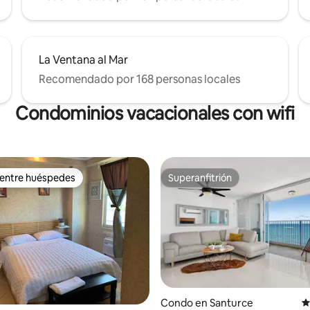
La Ventana al Mar
Recomendado por 168 personas locales
Condominios vacacionales con wifi
 entre huéspedes
Superanfitrión
 entre huéspedes
Superanfitrión
4.93 de 5, 134 reseñas
Condo en Santurce
C