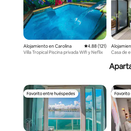
Alojamiento en Carolina
Calificación promedio: 
4.88 (121)
Alojamien
Villa Tropical Piscina privada Wifi y Neflix
Casa de e
siglo pas
Aparta
Favorito entre huéspedes
Favorito
Favorito entre huéspedes
Favorito