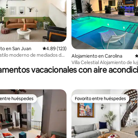
4.88 de 5, 121 reseñas
to en San Juan
Calificación promedio: 4.89 de 5, 123 reseñas
4.89 (123)
stilo moderno de mediados del
Alojamiento en Carolina
C
ado
Villa Celestial Alojamiento de lu
mentos vacacionales con aire acondi
 entre huéspedes
Favorito entre huéspedes
 entre huéspedes
Favorito entre huéspedes