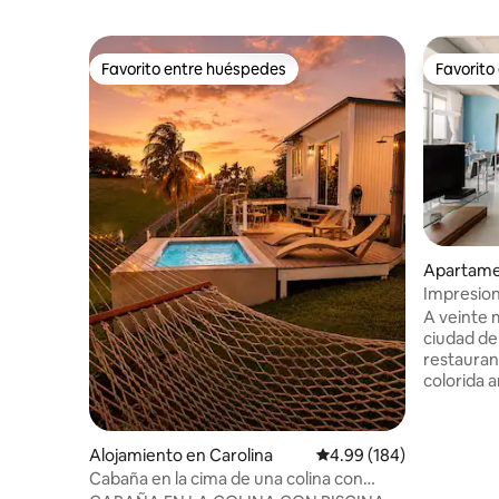
Favorito entre huéspedes
Favorito
Favorito entre huéspedes
Favorito
Apartame
Impresion
un ático
A veinte m
ciudad del
restauran
colorida 
está a poc
nocturna 
opciones 
Alojamiento en Carolina
Calificación promedio: 
4.99 (184)
Apartamen
Cabaña en la cima de una colina con
el paraíso