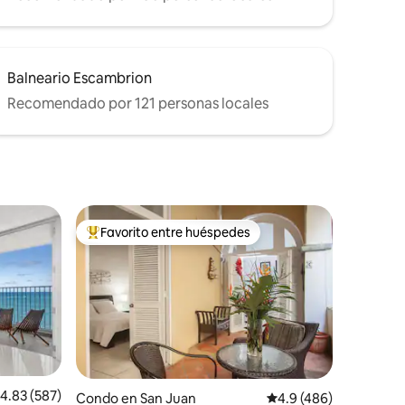
Balneario Escambrion
Recomendado por 121 personas locales
Favorito entre huéspedes
Favorito entre huéspedes preferido
alificación promedio: 4.83 de 5, 587 reseñas
4.83 (587)
Condo en San Juan
Calificación promedio:
4.9 (486)