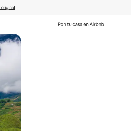
 original
Pon tu casa en Airbnb
o o desliza el dedo.