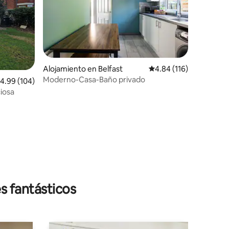
Alojamiento en Belfast
Calificación promedio: 
4.84 (116)
Moderno-Casa-Baño privado
alificación promedio: 4.99 de 5, 104 reseñas
4.99 (104)
ciosa
s fantásticos