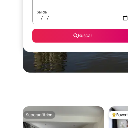
Salida
Buscar
Superanfitrión
Favor
Superanfitrión
Favorito