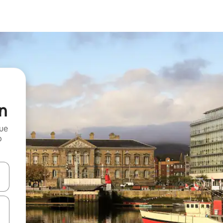
an
que
o
n las teclas de flecha hacia arriba y hacia abajo o explora con el tact