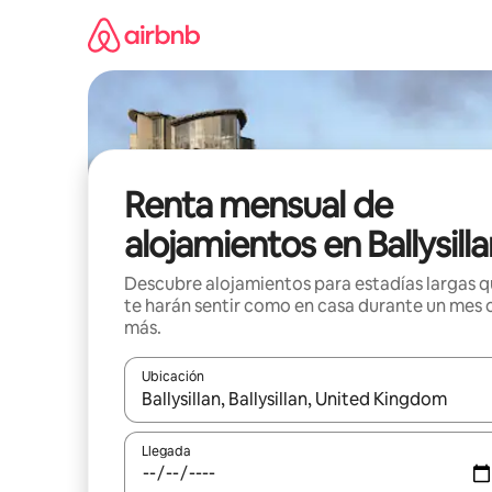
Omite
el
contenido
Renta mensual de
alojamientos en Ballysill
Descubre alojamientos para estadías largas 
te harán sentir como en casa durante un mes 
más.
Ubicación
Cuando los resultados estén disponibles, navega co
Llegada