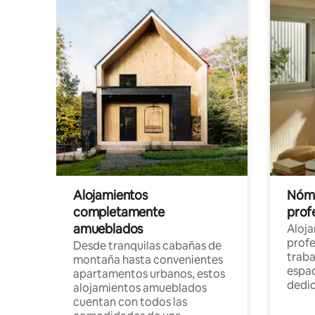
Alojamientos
Nóma
completamente
profe
amueblados
Aloj
profe
Desde tranquilas cabañas de
traba
montaña hasta convenientes
espac
apartamentos urbanos, estos
dedi
alojamientos amueblados
cuentan con todos las