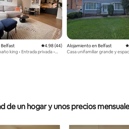
Belfast
Calificación promedio: 4.98 de 5, 44 reseñas
4.98 (44)
Alojamiento en Belfast
C
ño king • Entrada privada •
Casa unifamiliar grande y espa
RVH y del centro de la ciudad
dio: 5 de 5, 3 reseñas
 de un hogar y unos precios mensuale