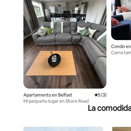
Condo en 
Cama tama
Cerca de 
Apartamento en Belfast
Calificación prome
5 (3)
Mi pequeño lugar en Shore Road
La comodidad