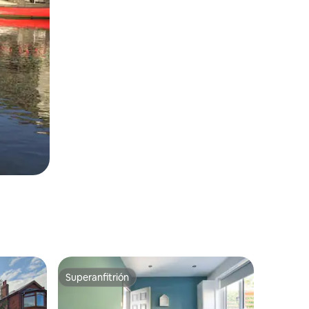
Superanfitrión
rido
Superanfitrión