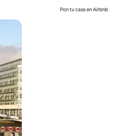
Pon tu casa en Airbnb
o o desliza el dedo.