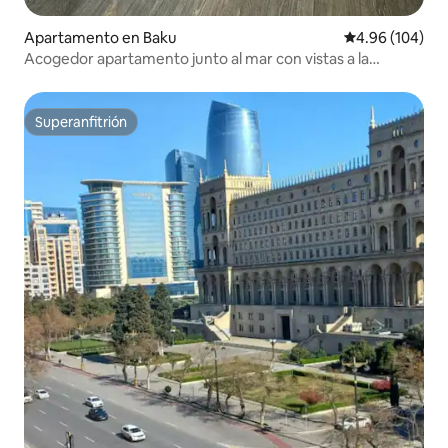
Apartamento en Baku
Calificación pr
4.96 (104)
Acogedor apartamento junto al mar con vistas a la
Fórmula 1
Superanfitrión
Superanfitrión