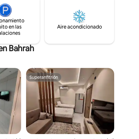
iluminación suave, muebles modernos y
ío detrás
un espacio totalmente equipado que
tiene todo lo que necesitas. Ideal para
ionamiento
parejas o viajeros solitarios que buscan
ito en las
una experiencia distintiva, elegante y
Aire acondicionado
cómoda.
alaciones
 en Bahrah
Superanfitrión
Superanfitrión