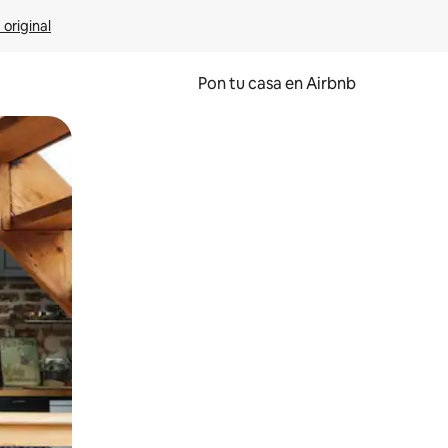
 original
Pon tu casa en Airbnb
o o desliza el dedo.