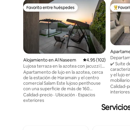
Favorito entre huéspedes
Favor
Favorito entre huéspedes
Favorito
Apartame
Departame
Alojamiento en Al Naseem
Calificación promedio: 
4.95 (102)
de Al-Har
✔️ Suite d
Lujosa terraza en la azotea con jacuzzi |
caracteriz
Entrada autónoma
Apartamento de lujo en la azotea, cerca
y el lujo 
de la estación de Haramain y el centro
mobiliario
comercial Salam Este lujoso penthouse
central. Se ✔️ caracteriza por su
Calidad-p
con una superficie de más de 160
proximidad
interiores
metros, junto a la estación de tren
Calidad-precio
·
Ubicación
·
Espacios
minutos. (Hay autobuses dentro de la
Haramain y el centro comercial Salam,
exteriores
estación 
consta de un gran salón totalmente
Servicio
transport
equipado y una terraza al aire libre con
La Meca) La suite✔️ tiene un cómodo
jacuzzi privado, un televisor SONY 65 con
dormitori
una suscripción activa para
lujoso con
entretenimiento, una cómoda habitación
La suite✔️