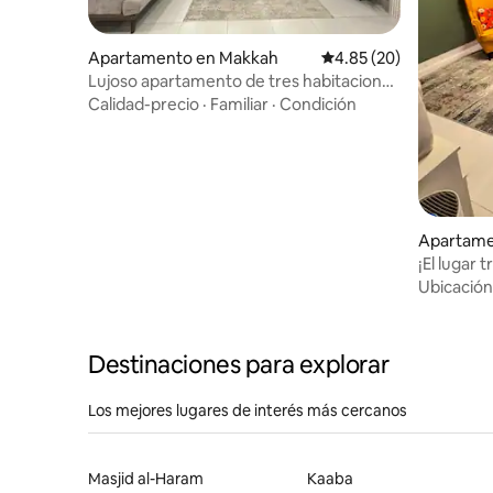
Apartamento en Makkah
Calificación promedio:
4.85 (20)
Lujoso apartamento de tres habitaciones
con entrada inteligente
Calidad-precio
·
Familiar
·
Condición
Apartame
¡El lugar t
Ubicación
Destinaciones para explorar
Los mejores lugares de interés más cercanos
Masjid al-Haram
Kaaba