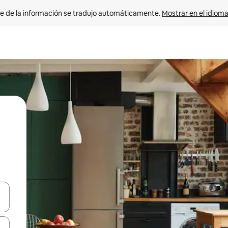
e de la información se tradujo automáticamente. 
Mostrar en el idioma
n las teclas de flecha hacia arriba y hacia abajo o explora con el tact