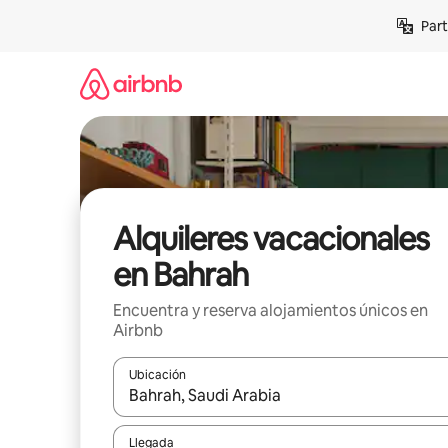
Omite
Part
el
contenido
Alquileres vacacionales
en Bahrah
Encuentra y reserva alojamientos únicos en
Airbnb
Ubicación
Cuando los resultados estén disponibles, navega co
Llegada