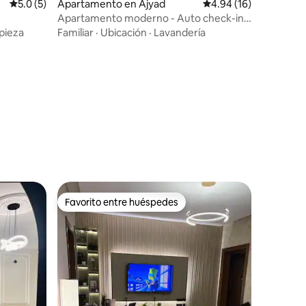
Calificación promedio: 5.0 de 5, 5 reseñas
5.0 (5)
Apartamento en Ajyad
Calificación promedio:
4.94 (16)
Apartamento moderno - Auto check-in -
A 10 minutos a pie del campus
pieza
Familiar
·
Ubicación
·
Lavandería
Favorito entre huéspedes
Favorito entre huéspedes