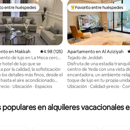
ito entre huéspedes
Favorito entre huéspedes
 entre huéspedes preferido
Favorito entre huéspedes prefe
nto en Makkah
Calificación promedio: 4.98 de 5, 125 reseñas
4.98 (125)
Apartamento en Al Aziziyah
C
nto de lujo en La Meca cerca
Tejado de Jeddah
4.95 de 5, 102 reseñas
am 3-2
e hotel de lujo que se
Disfruta de una estadía tranquil
a por la calidad, la sofisticación
centro de Yeda con una vista dis
en los detalles más finos, desde el
encantadora, un ambiente relaj
 hasta el aire acondicionado
toque de lujo en tu propia unid
vista a la ciudad, cerca de todos
recio
·
Ubicación
·
Espacios
Ubicación
·
Calidad-precio
·
Con
 a la estación de tren, a solo 5
lugares de interés de Yeda. El 
está a 10 minutos. Hay una pant
que ofrecen servicio de
pulgadas para fanáticos del cine
s populares en alquileres vacacionales 
e directo a la Gran Mezquita de
deportes. Hay una cama grande
sofá acogedor. Hay una maravil
o de hotel y un salón grande y
sesión al aire libre con las herr
 una gran pantalla de televisión.
de Choi. Cuenta con un espaci
 está ubicada en el barrio más
espacioso con total privacidad 