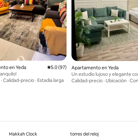
 4.85 de 5, 20 reseñas
nto en Yeda
Calificación promedio: 5.0 de 5, 97 reseñas
5.0 (97)
Apartamento en Yeda
ranquilo!
Un estudio lujoso y elegante c
in autónomo.
·
Calidad-precio
·
Estadía larga
Calidad-precio
·
Ubicación
·
Com
Makkah Clock
torres del reloj