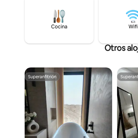
de hotel totalmente equipada, un
elegante 
espacioso penthouse con un espacio al
Gran Mez
aire libre y una sala de estar al aire libre,
servicios 
una cocina completa, toallas, un servicio
cerca.
de hotel con alta limpieza, con vistas a la
Cocina
Wifi
ciudad cerca de todos los servicios,
autorregistro, servicio de hotel,
Otros alo
Superanfitrión
Superanf
Superanfitrión
Superanf