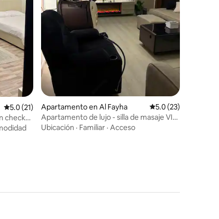
Apartamento en Al Fayha
Calificación promedi
5.0 (23)
Calificación promedio: 5.0 de 5, 21 reseñas
5.0 (21)
Apartamento de lujo - silla de masaje VIP
on check-
y techo interactivo de rosa
Ubicación
·
Familiar
·
Acceso
odidad