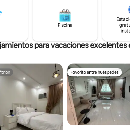
de La Meca, a 10 minutos de la
inteligente. Hay un terreno vac
quita, y cuenta con muchos
del edificio para estacionar Feliz estancia
y restaurantes distinguidos
con nosotros.
Estac
Piscina
gratu
inst
jamientos para vacaciones excelentes
itrión
Favorito entre huéspedes
itrión
Favorito entre huéspedes