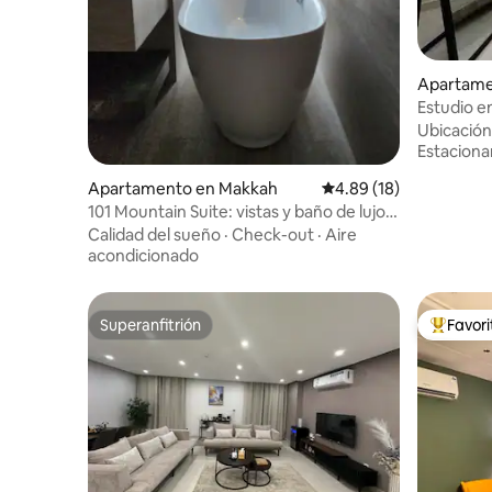
Apartame
Estudio en
Ubicación
Estacion
Apartamento en Makkah
Calificación promedio:
4.89 (18)
101 Mountain Suite: vistas y baño de lujo/a
20 minutos de Harm
Calidad del sueño
·
Check-out
·
Aire
acondicionado
Superanfitrión
Favor
Superanfitrión
Favorito