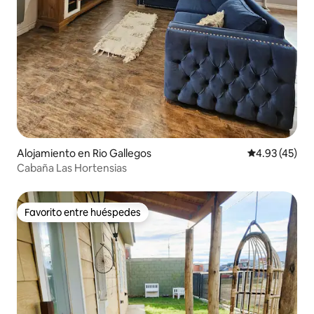
Alojamiento en Rio Gallegos
Calificación 
4.93 (45)
Cabaña Las Hortensias
Favorito entre huéspedes
Favorito entre huéspedes