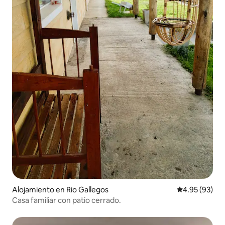
Alojamiento en Rio Gallegos
Calificación p
4.95 (93)
Casa familiar con patio cerrado.