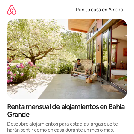
Omite
el
Pon tu casa en Airbnb
contenido
Renta mensual de alojamientos en Bahia
Grande
Descubre alojamientos para estadías largas que te
harán sentir como en casa durante un mes o más.