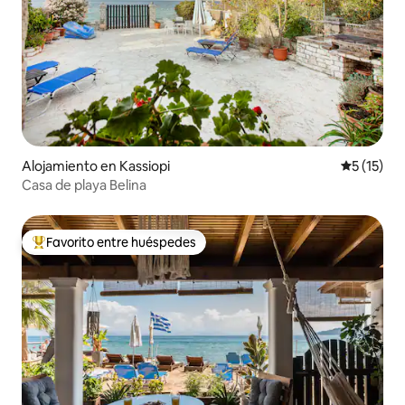
Alojamiento en Kassiopi
Calificaci
5 (15)
Casa de playa Belina
Favorito entre huéspedes
Favorito entre huéspedes preferido