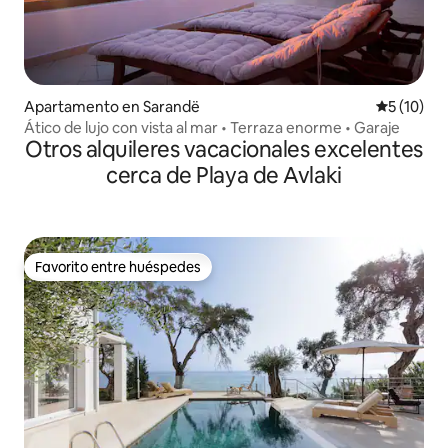
Apartamento en Sarandë
Calificaci
5 (10)
Ático de lujo con vista al mar • Terraza enorme • Garaje
Otros alquileres vacacionales excelentes
cerca de Playa de Avlaki
Favorito entre huéspedes
Favorito entre huéspedes