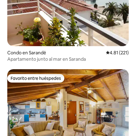
Condo en Sarandë
Calificación p
4.81 (221)
Apartamento junto al mar en Saranda
Favorito entre huéspedes
Favorito entre huéspedes