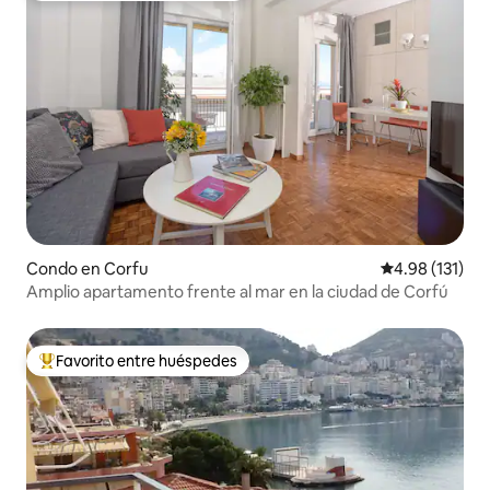
Condo en Corfu
Calificación p
4.98 (131)
Amplio apartamento frente al mar en la ciudad de Corfú
Favorito entre huéspedes
Favorito entre huéspedes preferido