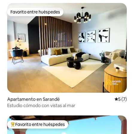
Favorito entre huéspedes
Favorito entre huéspedes
Apartamento en Sarandë
Calificac
5 (7)
Estudio cómodo con vistas al mar
Favorito entre huéspedes
Favorito entre huéspedes preferido