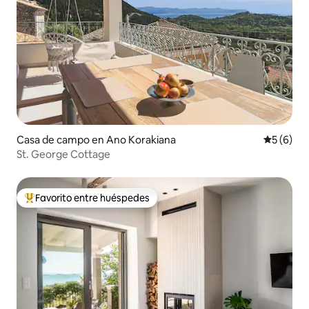
Casa de campo en Ano Korakiana
Calificac
5 (6)
St. George Cottage
Favorito entre huéspedes
Favorito entre huéspedes preferido