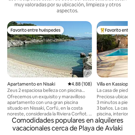
muy valoradas por su ubicación, limpieza y otros
aspectos.
Favorito entre huéspedes
Favorito entre
Favorito entre huéspedes
Favorito entre hu
Apartamento en Nisaki
Calificación promedio: 4.88 de 5
4.88 (108)
Villa en Kassiopi
Zeus 2 espaciosa belleza con piscina
La casa de piedra d
privada
Ofrecemos un exquisito y maravilloso
Preciosa ubicación
apartamento con una gran piscina
3 minutos a pie de la playa. 
situado en Nissaki, Corfú, en la costa
3 baños. La casa d
noreste, considerada la Riviera Corfiot. El
piscina, interiore
Comodidades populares en alquileres
balcón tiene una magnífica vista al mar.
exuberante jardín,
La distancia a una selección de
de la bahía de Avla
vacacionales cerca de Playa de Avlaki
restaurantes, supermercado, panadería,
vírgenes más bonit