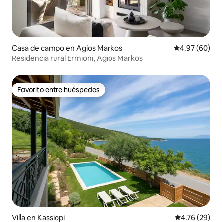
Casa de campo en Agios Markos
Calificación p
4.97 (60)
Residencia rural Ermioni, Agios Markos
Favorito entre huéspedes
Favorito entre huéspedes
Villa en Kassiopi
Calificación 
4.76 (29)