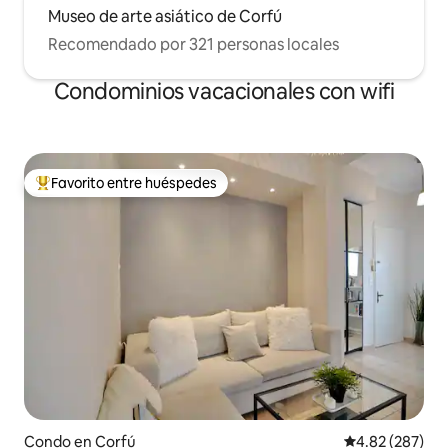
Museo de arte asiático de Corfú
Recomendado por 321 personas locales
Condominios vacacionales con wifi
Favorito entre huéspedes
Favorito entre huéspedes preferido
Condo en Corfú
Calificación pr
4.82 (287)