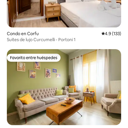
Condo en Corfu
Calificación 
4.9 (133)
Suites de lujo Curcumelli - Portoni 1
Favorito entre huéspedes
Favorito entre huéspedes