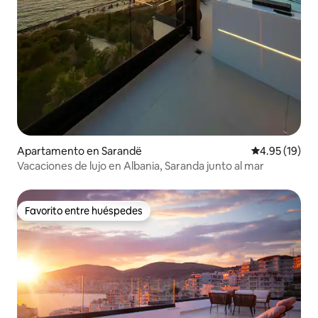
Apartamento en Sarandë
Calificación 
4.95 (19)
Vacaciones de lujo en Albania, Saranda junto al mar
Favorito entre huéspedes
Favorito entre huéspedes