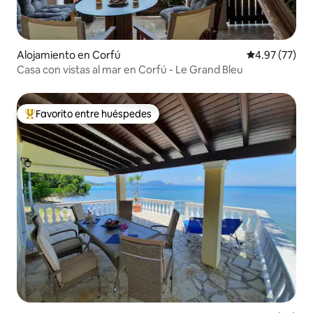
Alojamiento en Corfú
Calificación 
4.97 (77)
Casa con vistas al mar en Corfú - Le Grand Bleu
Favorito entre huéspedes
Favorito entre huéspedes preferido