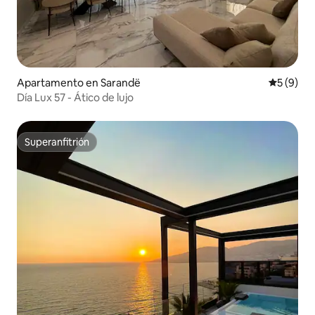
Apartamento en Sarandë
Calificac
5 (9)
Día Lux 57 - Ático de lujo
Superanfitrión
Superanfitrión