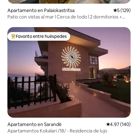
Apartamento en Palaiokastritsa
Calificació
5 (129)
Patio con vistas al mar l Cerca de todo l 2 dormitorios +
aparcamiento
Favorito entre huéspedes
Favorito entre huéspedes preferido
Apartamento en Sarandë
Calificación pr
4.97 (140)
Apartamentos Kokalari /18/ - Residencia de lujo