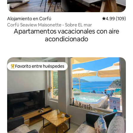
Alojamiento en Corfú
Calificación pr
4.99 (109)
Corfú Seaview Maisonette - Sobre EL mar
Apartamentos vacacionales con aire
acondicionado
Favorito entre huéspedes
Favorito entre huéspedes preferido