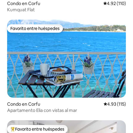
Condo en Corfu
Calificación p
4.92 (110)
Kumquat Flat
Favorito entre huéspedes
Favorito entre huéspedes
Condo en Corfu
Calificación p
4.93 (115)
Apartamento Elia con vistas al mar
Favorito entre huéspedes
Favorito entre huéspedes preferido