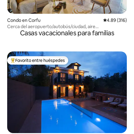
Condo en Corfu
Calificación pr
4.89 (316)
Cerca del aeropuerto/autobús/ciudad, aire
Casas vacacionales para familias
acondicionado, cerradura inteligente, cocina completa
Favorito entre huéspedes
Favorito entre huéspedes preferido