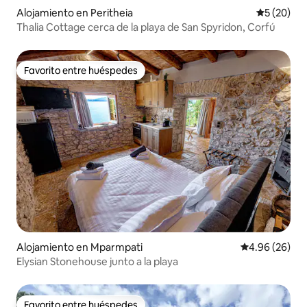
Alojamiento en Peritheia
Calificaci
5 (20)
Thalia Cottage cerca de la playa de San Spyridon, Corfú
Favorito entre huéspedes
Favorito entre huéspedes
Alojamiento en Mparmpati
Calificación p
4.96 (26)
Elysian Stonehouse junto a la playa
Favorito entre huéspedes