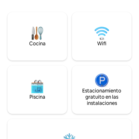
bar de aperitivos, farmacia, mercado de
mayoría de las vill
frutas y cajero automático es de 250
muy empinada y ca
metros, excelente opción para los
Avlaki es conocida 
huéspedes que buscan unas vacaciones
sus aguas azules cr
sin coche. Tiene un balcón con unas
tabernas a solo 5 
magníficas vistas al mar. OFRECEMOS
conocidas por sus 
TRASLADO DESDE Y HACIA EL
fabuloso ambiente
AEROPUERTO A UN PRECIO MUY
Cocina
Wifi
COMPETITIVO.
Estacionamiento
Piscina
gratuito en las
instalaciones