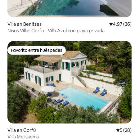
Villa en Benitses
Calificación p
4.97 (36)
Nisos Villas Corfu - Villa Azul con playa privada
Favorito entre huéspedes
Favorito entre huéspedes
Villa en Corfú
Calificaci
5 (28)
Villa Melissonia