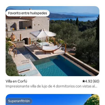
Favorito entre huéspedes
Favorito entre huéspedes
Villa en Corfú
Calificación p
4.92 (60)
Impresionante villa de lujo de 4 dormitorios con vistas al
mar en Sinies
Superanfitrión
Superanfitrión