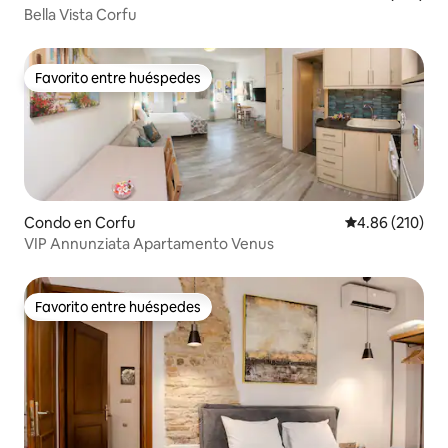
Bella Vista Corfu
Favorito entre huéspedes
Favorito entre huéspedes
Condo en Corfu
Calificación pr
4.86 (210)
VIP Annunziata Apartamento Venus
Favorito entre huéspedes
Favorito entre huéspedes