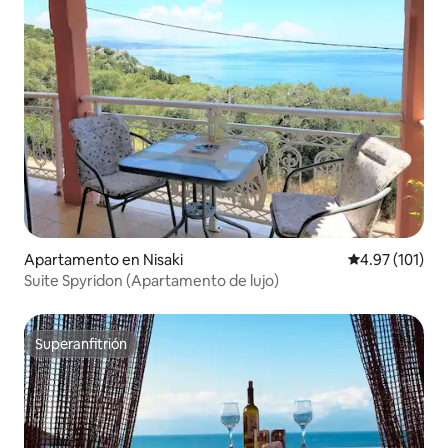
Apartamento en Nisaki
Calificación p
4.97 (101)
Suite Spyridon (Apartamento de lujo)
Superanfitrión
Superanfitrión