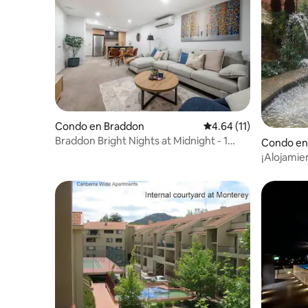
Condo en Braddon
Calificación promedio:
4.64 (11)
Braddon Bright Nights at Midnight - 1
Condo en
plaza de aparcamiento
¡Alojamien
aparcamie