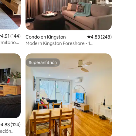
alificación promedio: 4.91 de 5, 144 reseñas
4.91 (144)
Condo en Kingston
Calificación promedio: 
4.83 (248)
rmitorios
Modern Kingston Foreshore - 1
to
queen/Bed Apt+parkin
Superanfitrión
Superanfitrión
alificación promedio: 4.83 de 5, 124 reseñas
4.83 (124)
ación