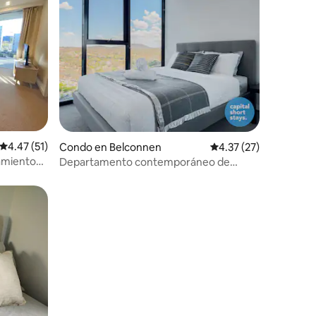
Calificación promedio: 4.47 de 5, 51 reseñas
4.47 (51)
Condo en Belconnen
Calificación promedio:
4.37 (27)
amiento
Departamento contemporáneo de
2 habitaciones y 2 baños | Cerca del lago
y de tiendas