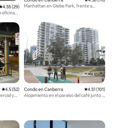
Manhattan en Glebe Park, frente a
Calificación promedio: 4.55 de 5, 29 reseñas
4.55 (29)
Myers
 oficina
Calificación promedio: 4.5 de 5, 52 reseñas
4.5 (52)
Condo en Canberra
Calificación promedio:
4.51 (101)
ercial y
Alojamiento en el paraíso del café junto a
ANU y Law Cts