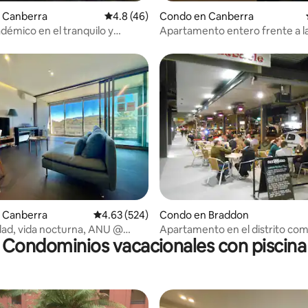
 Canberra
Calificación promedio: 4.8 de 5, 46 reseñas
4.8 (46)
Condo en Canberra
adémico en el tranquilo y
Apartamento entero frente a la
 extremo del CBD y la ANU
de correos.
4.63 de 5, 311 reseñas
 Canberra
Calificación promedio: 4.63 de 5, 524 reseñas
4.63 (524)
Condo en Braddon
dad, vida nocturna, ANU @
Apartamento en el distrito com
Condominios vacacionales con piscina
w Acton
gastronómico de Braddon