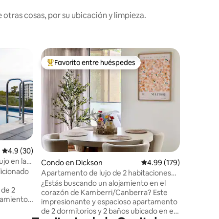
otras cosas, por su ubicación y limpieza.
Condo e
Favorito entre huéspedes
Favorit
Favorito entre huéspedes preferido
Favorit
Apartame
financie
Siéntete
y modern
de la ciudad
restauran
vida noct
durante e
que toma 
cafeterí
Calificación promedio: 4.9 de 5, 30 reseñas
4.9 (30)
hermosas bouti
jo en la
Condo en Dickson
Calificación promedio: 
4.99 (179)
consta d
dicionado
luminoso
Apartamento de lujo de 2 habitaciones
queen, c
en Northbourne Avenue
¿Estás buscando un alojamiento en el
 de 2
estar de 
corazón de Kamberri/Canberra? Este
plaza de
impresionante y espacioso apartamento
2
de 2 dormitorios y 2 baños ubicado en el
, TV de