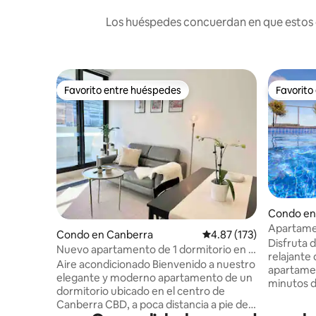
Los huéspedes concuerdan en que estos co
Favorito entre huéspedes
Favorito
Favorito entre huéspedes
Favorito
Condo en
Apartamen
Condo en Canberra
Calificación promedio: 
4.87 (173)
ciudad + 
Disfruta 
Nuevo apartamento de 1 dormitorio en el
relajante d
CBD con aparcamiento gratuito #Lujoso
Aire acondicionado Bienvenido a nuestro
apartamen
y acogedor
elegante y moderno apartamento de un
minutos d
dormitorio ubicado en el centro de
algunas d
Canberra CBD, a poca distancia a pie de
gastronóm