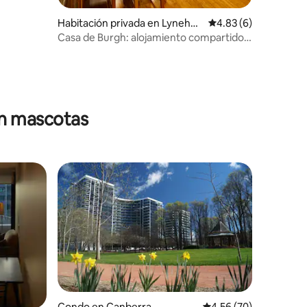
ada.
Habitación privada en Lyneha
Calificación promedio
4.83 (6)
m
Casa de Burgh: alojamiento compartido,
limpio y tranquilo
en mascotas
Condo en Canberra
Calificación promedio:
4.56 (70)