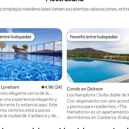
mplejos residenciales tienen excelentes valoraciones, entre 
 entre huéspedes
Favorito entre huéspedes
 entre huéspedes
Favorito entre huéspedes
 Lyneham
Calificación promedio: 4.96 de 5, 24 reseñas
4.96 (24)
Condo en Dickson
to elegante cerca de la
Los Hamptons | Suite doble de lu
4.87 de 5, 173 reseñas
ANU con piscina
de una experiencia elegante y
costa + piscina
Con alojamiento con aire acon
urante tu estancia aquí. Este
y piscina para residentes, «The
to céntrico está a pocos
Hamptons» es un apartamento
e la ciudad de Canberra y de
dormitorios en Canberra. El alojamiento
e las mejores opciones
de 90 metros cuadrados tiene 
icas y de entretenimiento, así
dormitorios, 2 baños completos