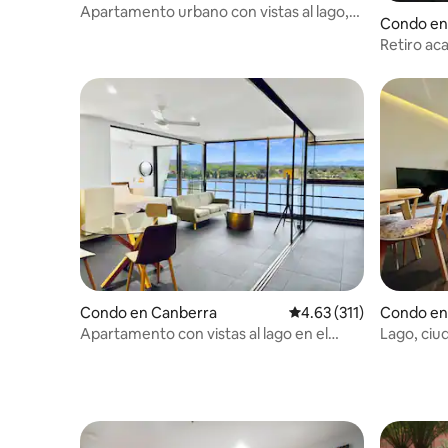
Apartamento urbano con vistas al lago,
Condo en
vida nocturna, ANU
Retiro ac
artístico
Condo en Canberra
Calificación promedio: 
4.63 (311)
Condo en
Apartamento con vistas al lago en el
Lago, ciu
centro de la ciudad, Triángulo del
Nishi, Ne
Congreso, Universidad Nacional