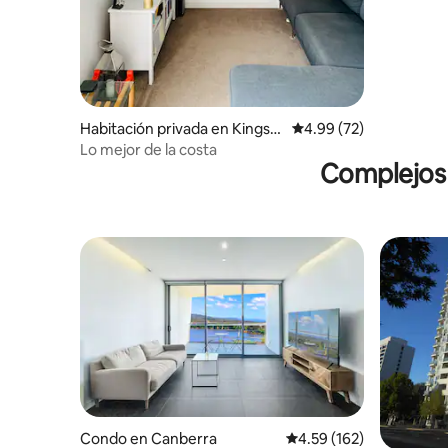
de Kingst
Habitación privada en Kingst
Calificación promedio:
4.99 (72)
on
Lo mejor de la costa
Complejos 
Condo en Canberra
Calificación promedio: 
4.59 (162)