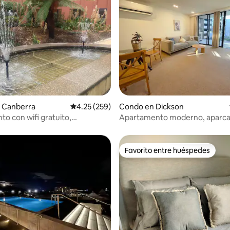
 4.64 de 5, 11 reseñas
 Canberra
Calificación promedio: 4.25 de 5, 259 reseñas
4.25 (259)
Condo en Dickson
to con wifi gratuito,
Apartamento moderno, aparc
nto, tranquilo y económico!
gratuito y buena ubicación
Favorito entre huéspedes
Favorito entre huéspedes