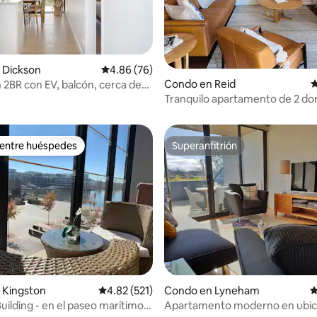
4.94 de 5, 553 reseñas
 Dickson
Calificación promedio: 4.86 de 5, 76 reseñas
4.86 (76)
Condo en Reid
C
2BR con EV, balcón, cerca de
acionamiento
Tranquilo apartamento de 2 do
con patio, a 2 minutos del distri
financiero
 entre huéspedes
Superanfitrión
 entre huéspedes
Superanfitrión
 Kingston
Calificación promedio: 4.82 de 5, 521 reseñas
4.82 (521)
Condo en Lyneham
C
uilding - en el paseo marítimo
Apartamento moderno en ubic