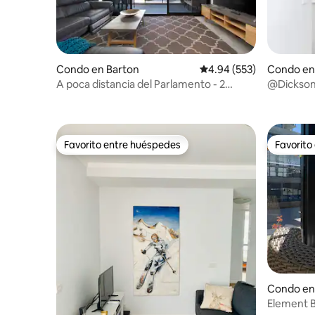
Condo en Barton
Calificación promedio: 
4.94 (553)
Condo en
A poca distancia del Parlamento - 2
@Dickson 
dormitorios de lujo | 2 estacionamientos
CBD, est
seguros
Favorito entre huéspedes
Favorito
Favorito entre huéspedes
Favorito
Condo en
Element B