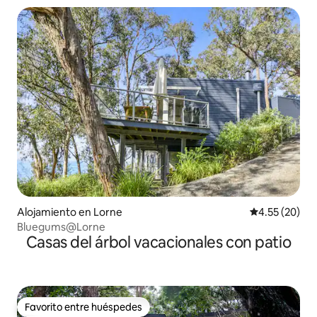
Alojamiento en Lorne
Calificación 
4.55 (20)
Bluegums@Lorne
Casas del árbol vacacionales con patio
Favorito entre huéspedes
Favorito entre huéspedes