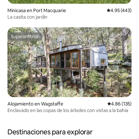
Minicasa en Port Macquarie
Calificación pr
4.95 (443)
La casita con jardín
Superanfitrión
Superanfitrión
Alojamiento en Wagstaffe
Calificación p
4.86 (135)
Enclavado en las copas de los árboles con vistas a la bahía
Destinaciones para explorar