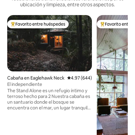
ubicación y limpieza, entre otros aspectos.
Favorito entre huéspedes
Favorito entre
Favorito entre huéspedes preferido
Favorito entre hu
Cabaña en Eaglehawk Neck
Calificación promedio: 4.97 de 5
4.97 (644)
El independiente
The Stand Alone es un refugio íntimo y
terroso hecho para 2 Nuestra cabaña es
un santuario donde el bosque se
encuentra con el mar, un lugar tranquilo
para la comunión y la reconexión con la
naturaleza. En medio del aire salado y el
canto de los pájaros, nuestra cama mira
hacia los árboles y hay una bañera