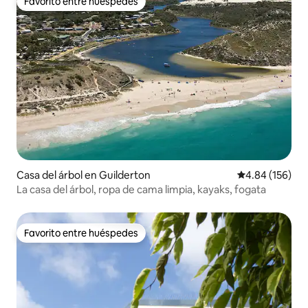
Favorito entre huéspedes
Favorito entre huéspedes
Casa del árbol en Guilderton
Calificación pr
4.84 (156)
La casa del árbol, ropa de cama limpia, kayaks, fogata
Favorito entre huéspedes
Favorito entre huéspedes