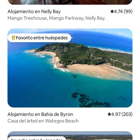
Alojamiento en Nelly Bay
Calificación 
4.74 (99)
Mango Treehouse, Mango Parkway, Nelly Bay.
Favorito entre huéspedes
Favorito entre huéspedes preferido
Alojamiento en Bahía de Byron
Calificación pr
4.97 (203)
Casa del árbol en Wategos Beach