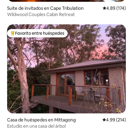
Suite de invitados en Cape Tribulation
Calificación p
4.89 (174)
Wildwood Couples Cabin Retreat
Favorito entre huéspedes
Favorito entre huéspedes preferido
Casa de huéspedes en Mittagong
Calificación pr
4.99 (214)
Estudio en una casa del árbol