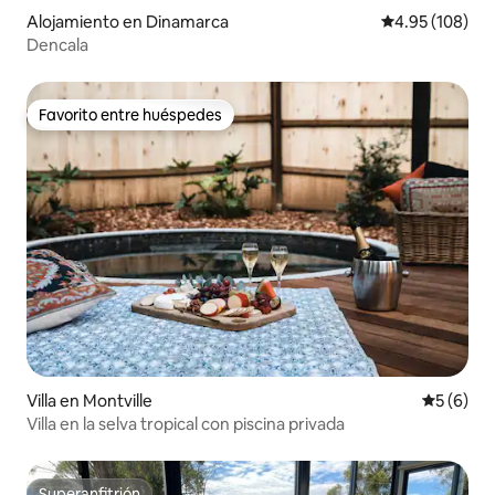
Alojamiento en Dinamarca
Calificación pr
4.95 (108)
Dencala
Favorito entre huéspedes
Favorito entre huéspedes
Villa en Montville
Calificac
5 (6)
Villa en la selva tropical con piscina privada
Superanfitrión