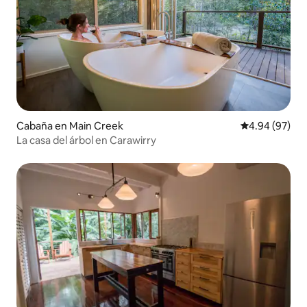
Cabaña en Main Creek
Calificación p
4.94 (97)
La casa del árbol en Carawirry