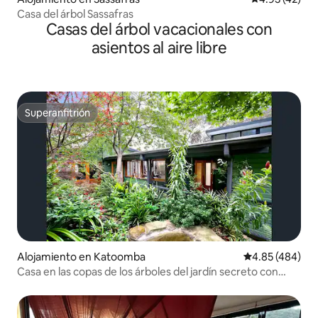
Casa del árbol Sassafras
Casas del árbol vacacionales con
asientos al aire libre
Superanfitrión
Superanfitrión
Alojamiento en Katoomba
Calificación pr
4.85 (484)
Casa en las copas de los árboles del jardín secreto con
fogata en 2000 m2