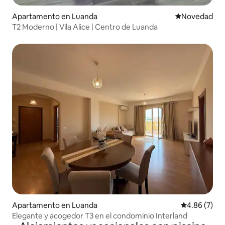
Apartamento en Luanda
Lugar para ho
Novedad
T2 Moderno | Vila Alice | Centro de Luanda
Apartamento en Luanda
Calificación
4.86 (7)
Elegante y acogedor T3 en el condominio Interland