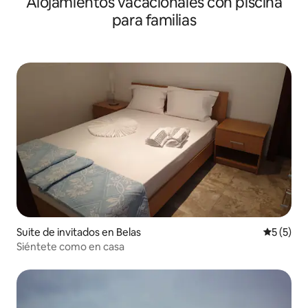
Alojamientos vacacionales con piscina
para familias
Suite de invitados en Belas
Calificac
5 (5)
Siéntete como en casa