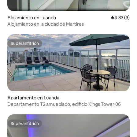
Alojamiento en Luanda
Calificación
4.33 (3)
Alojamiento en la ciudad de Martires
Superanfitrión
Superanfitrión
Apartamento en Luanda
Departamento T2 amueblado, edificio Kings Tower 06
Superanfitrión
Superanfitrión