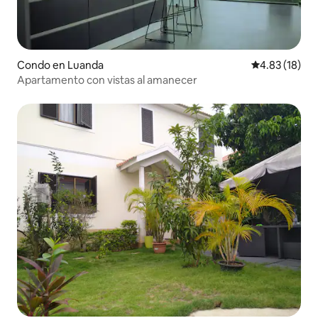
Condo en Luanda
Calificación 
4.83 (18)
Apartamento con vistas al amanecer