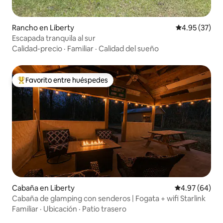
Rancho en Liberty
Calificación 
4.95 (37)
Escapada tranquila al sur
Calidad-precio
·
Familiar
·
Calidad del sueño
Favorito entre huéspedes
Favorito entre huéspedes preferido
Cabaña en Liberty
Calificación p
4.97 (64)
Cabaña de glamping con senderos | Fogata + wifi Starlink
Familiar
·
Ubicación
·
Patio trasero