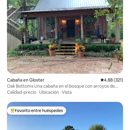
Cabaña en Gloster
Calificación p
4.88 (321)
Oak Bottoms Una cabaña en el bosque con arroyos de
arena
Calidad-precio
·
Ubicación
·
Vista
Favorito entre huéspedes
Favorito entre huéspedes preferido