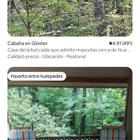
Cabaña en Gloster
Calificación p
4.91 (491)
Casa del árbol caída que admite mascotas cerca de Nueva
Orleans
Calidad-precio
·
Ubicación
·
Peatonal
Favorito entre huéspedes
Favorito entre huéspedes