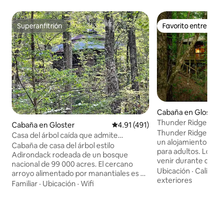
Superanfitrión
Favorito entre h
Superanfitrión
Favorito entre h
Cabaña en Gloste
Thunder Ridge — 
Cabaña en Gloster
Calificación promedio: 4.91 de 5
4.91 (491)
admite mascotas 
Thunder Ridge at 
Casa del árbol caída que admite
un alojamiento ap
mascotas cerca de Nueva Orleans
Cabaña de casa del árbol estilo
para adultos. Los niños solo pueden
Adirondack rodeada de un bosque
venir durante días 
nacional de 99 000 acres. El cercano
Tu casa estará abierta. La entr
Ubicación
·
Calida
arroyo alimentado por manantiales es un
las 15:00 horas. Aquí estás rodeado por
exteriores
hermoso lugar de enfriamiento con
Familiar
·
Ubicación
·
Wifi
el Bosque Nacional Hom
kilómetros y kilómetros de barras de
pícnic a los bancos
arena prístinas. Esta casa tiene dos
prístino arroyo de manan
camas. Uno está frente a la estufa de
monta en biciclet