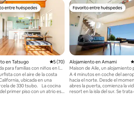
ito entre huéspedes
Favorito entre huéspedes
 entre huéspedes preferido
Favorito entre huéspedes
4.94 de 5, 144 reseñas
to en Tatsugo
Calificación promedio: 5 de 5, 70 reseñas
5 (70)
Alojamiento en Amami
C
ada para familias con niños en la
Maison de Aile, un alojamiento 
lar de Amami, a 200 m de la
adultos con vistas al mar azul, a
rfista con el aire de la costa
A 4 minutos en coche del aero
 18 minutos del aeropuerto, con
minutos del✈ aeropuerto
California, ubicada en una
hacia el norte. Desde el mome
y amplio espacio
rcela de 330 tsubo. La cocina
abres la puerta, comienza la vi
el primer piso con un atrio es
resort en la isla del sur. Se trata de una
o abierto con luz matutina
casa de huéspedes ubicada en 
 Hay 2 dormitorios de 7,5
tranquilo con vistas al mar en e
n el segundo piso, para que
Amami, donde la naturaleza vi
sfrutar de tu tiempo privado
permanece intacta. El interior de 134
pasas tiempo con tu familia y
metros cuadrados consta de 5
habitaciones, incluyendo la sala
y los adultos disfrutan de un
Se ha terminado con un ambien