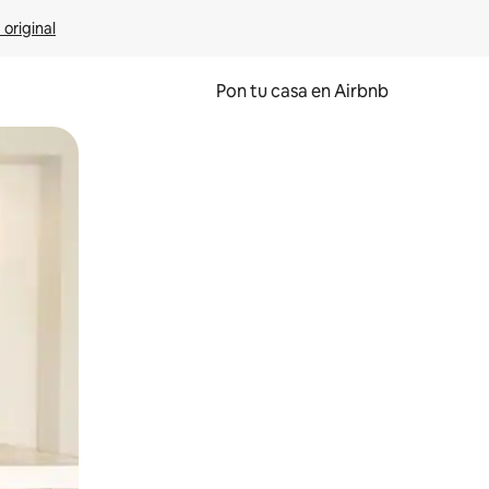
 original
Pon tu casa en Airbnb
o o desliza el dedo.