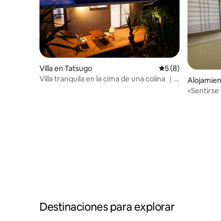
Villa en Tatsugo
Calificación prome
5 (8)
Villa tranquila en la cima de una colina ｜
Alojamie
Vida isleña relajada y sencilla
«Sentirs
Destinaciones para explorar