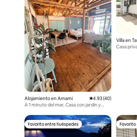
instalaciones en Google Maps.
una exper
para── cu
Villa en T
Casa priv
la・ playa
Alojamiento en Amami
Calificación promedio:
4.93 (40)
A 1 minuto del mar. Casa con jardín y
amplio salón, Casa de Coral
Favorito entre huéspedes
Favorito
Favorito entre huéspedes
Favorito