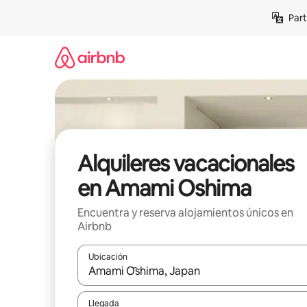
Omite
Part
el
contenido
Alquileres vacacionales
en Amami Oshima
Encuentra y reserva alojamientos únicos en
Airbnb
Ubicación
Cuando los resultados estén disponibles, navega co
Llegada