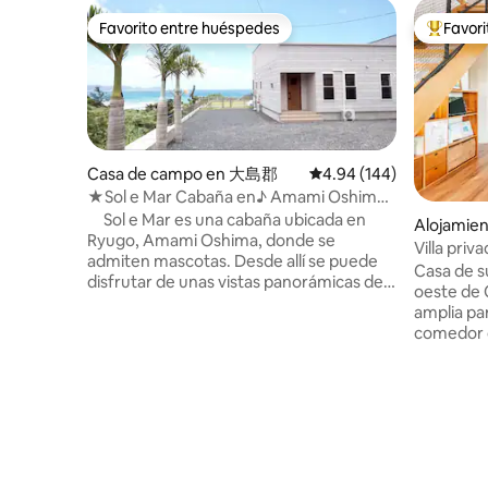
Favorito entre huéspedes
Favor
Favorito entre huéspedes
Favorito
Casa de campo en 大島郡
Calificación promedio: 
4.94 (144)
★Sol e Mar Cabaña en♪ Amami Oshima
donde se admiten mascotas hasta★ 8
Sol e Mar es una cabaña ubicada en
Alojamien
personas
Ryugo, Amami Oshima, donde se
Villa priv
admiten mascotas. Desde allí se puede
zona popu
Casa de su
disfrutar de unas vistas panorámicas del
playa y a
oeste de 
mar de Amami Oshima. Cuenta con una
barbacoa 
amplia pa
sala de estar con techo abierto y un baño
comedor d
con vistas al mar. Desde el mar se puede
un espaci
ver el amanecer y en el jardín se puede
entrando.
ver el cielo estrellado. Es un lugar para
tatamis e
que niños y personas mayores pasen un
puedas di
rato relajado. El primer piso tiene
mientras 
dos habitaciones (una doble y una con
amigos. En el jardín, los niños corren
dos camas individuales) y una sala de
descalzos 