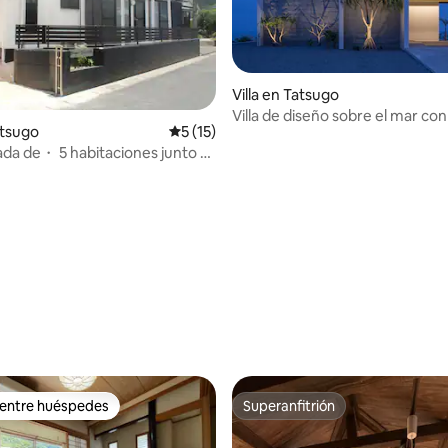
iencia isleña especial, perfecta
alquier viaje.
Villa en Tatsugo
Villa de diseño sobre el mar con 
atsugo
Calificación promedio: 5 de 5, 15 reseñas
5 (15)
horizonte
ada de・ 5 habitaciones junto a
 en Dragon Bay Villa
 4.93 de 5, 40 reseñas
 entre huéspedes
Superanfitrión
 entre huéspedes
Superanfitrión