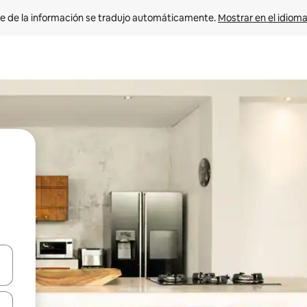
e de la información se tradujo automáticamente. 
Mostrar en el idioma
n las teclas de flecha hacia arriba y hacia abajo o explora con el tact