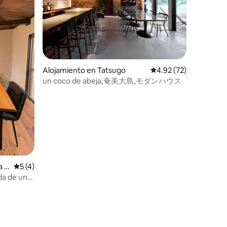
Alojamiento en Tatsugo
Calificación promedio:
4.92 (72)
un coco de abeja,奄美大島,モダンハウス
a D
Calificación promedio: 5 de 5, 4 reseñas
5 (4)
da de un
elo
pareja y