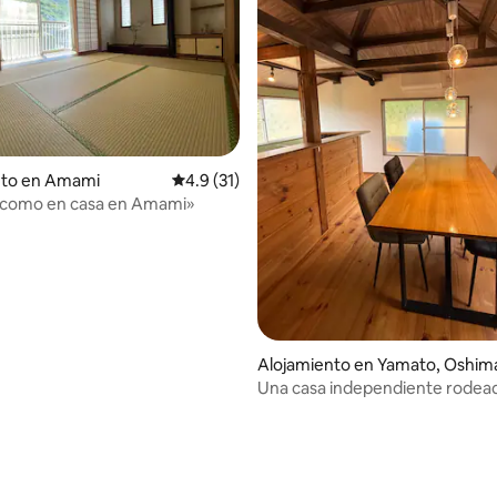
dio: 5 de 5, 8 reseñas
nto en Amami
Calificación promedio: 4.9 de 5, 31 reseñas
4.9 (31)
e como en casa en Amami»
Alojamiento en Yamato, Oshim
istrict
Una casa independiente rodea
hermoso mar, montañas y un ci
estrellado. Pase tiempo con su 
su familia.