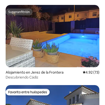
Superanfitrión
Superanfitrión
Alojamiento en Jerez de la Frontera
Calificación 
4.92 (73)
Descubriendo Cádiz
Favorito entre huéspedes
Favorito entre huéspedes