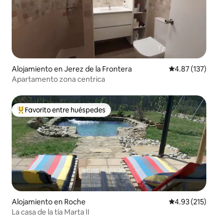
Alojamiento en Jerez de la Frontera
Calificación p
4.87 (137)
Apartamento zona centrica
Favorito entre huéspedes
Favorito entre huéspedes preferido
Alojamiento en Roche
Calificación p
4.93 (215)
La casa de la tía Marta II