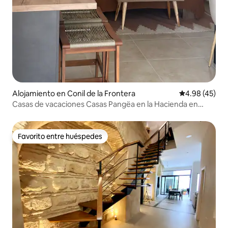
Alojamiento en Conil de la Frontera
Calificación 
4.98 (45)
Casas de vacaciones Casas Pangëa en la Hacienda en
Conil
Favorito entre huéspedes
Favorito entre huéspedes