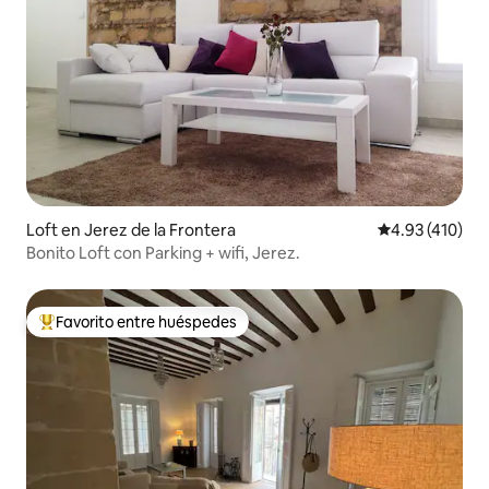
Loft en Jerez de la Frontera
Calificación p
4.93 (410)
Bonito Loft con Parking + wifi, Jerez.
Favorito entre huéspedes
Favorito entre huéspedes preferido