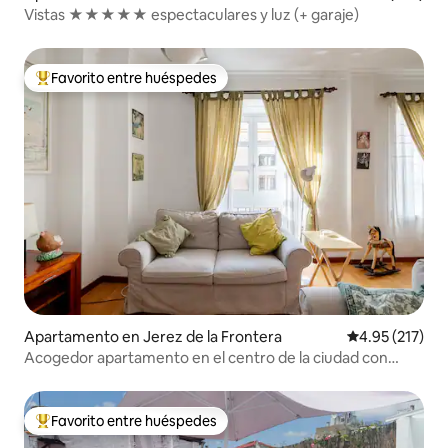
Vistas ★★★★★ espectaculares y luz (+ garaje)
Favorito entre huéspedes
Favorito entre huéspedes preferido
Apartamento en Jerez de la Frontera
Calificación p
4.95 (217)
Acogedor apartamento en el centro de la ciudad con
garaje.
Favorito entre huéspedes
Favorito entre huéspedes preferido