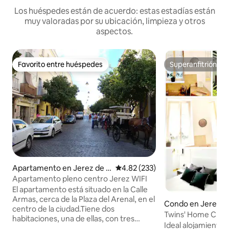
Los huéspedes están de acuerdo: estas estadías están
muy valoradas por su ubicación, limpieza y otros
aspectos.
Favorito entre huéspedes
Superanfitrión
Favorito entre huéspedes
Superanfitrión
Apartamento en Jerez de la
Calificación promedio: 4.82 de 5
4.82 (233)
Frontera
Apartamento pleno centro Jerez WIFI
El apartamento está situado en la Calle
Armas, cerca de la Plaza del Arenal, en el
Condo en Jerez de
centro de la ciudad.Tiene dos
era
Twins' Home Chanc
habitaciones, una de ellas, con tres
Cádiz, wifi
Ideal alojamiento 
camas, y la otra con tres, un baño, una