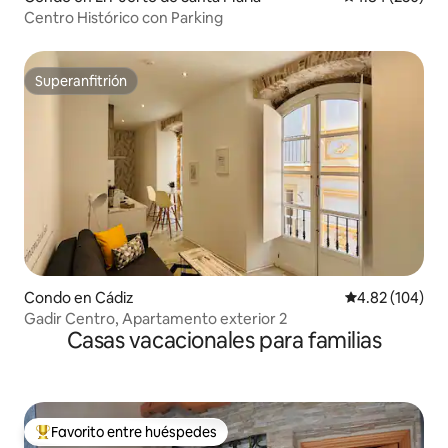
Centro Histórico con Parking
Superanfitrión
Superanfitrión
Condo en Cádiz
Calificación pr
4.82 (104)
Gadir Centro, Apartamento exterior 2
Casas vacacionales para familias
Favorito entre huéspedes
Favorito entre huéspedes preferido