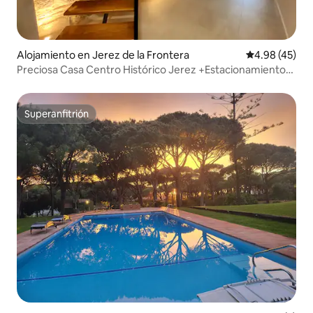
Alojamiento en Jerez de la Frontera
Calificación 
4.98 (45)
Preciosa Casa Centro Histórico Jerez +Estacionamiento
privado
Superanfitrión
Superanfitrión