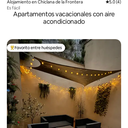
Alojamiento en Chiclana de la Frontera
Calificació
5.0 (4)
Es fácil
Apartamentos vacacionales con aire
acondicionado
Favorito entre huéspedes
Favorito entre huéspedes preferido