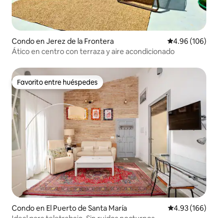
Condo en Jerez de la Frontera
Calificación pr
4.96 (106)
Ático en centro con terraza y aire acondicionado
Favorito entre huéspedes
Favorito entre huéspedes
Condo en El Puerto de Santa María
Calificación pr
4.93 (166)