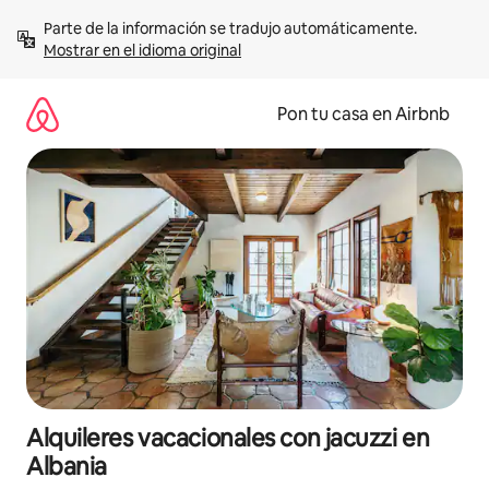
Omite
Parte de la información se tradujo automáticamente. 
el
Mostrar en el idioma original
contenido
Pon tu casa en Airbnb
Alquileres vacacionales con jacuzzi en
Albania