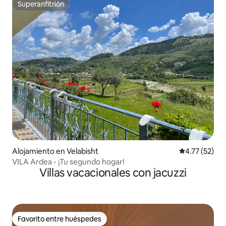
Superanfitrión
Superanfitrión
Alojamiento en Velabisht
Calificación 
4.77 (52)
VILA Ardea - ¡Tu segundo hogar!
Villas vacacionales con jacuzzi
Favorito entre huéspedes
Favorito entre huéspedes