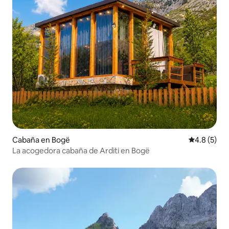
Cabaña en Bogë
Calificació
4.8 (5)
La acogedora cabaña de Arditi en Bogë