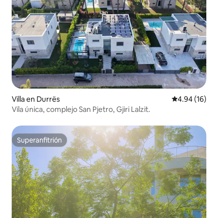
Villa en Durrës
Calificación 
4.94 (16)
Vila única, complejo San Pjetro, Gjiri Lalzit.
Superanfitrión
Superanfitrión