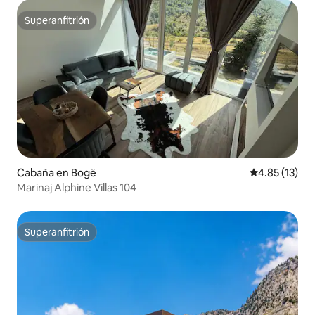
Superanfitrión
Superanfitrión
Cabaña en Bogë
Calificación 
4.85 (13)
Marinaj Alphine Villas 104
Superanfitrión
Superanfitrión