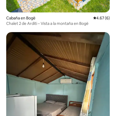
Cabaña en Bogë
Calificación
4.67 (6)
Chalet 2 de Arditi – Vista a la montaña en Bogë