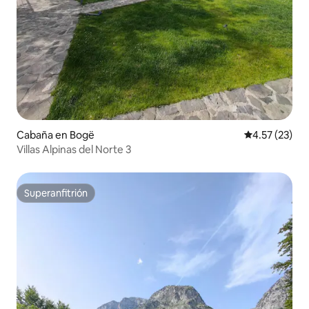
Cabaña en Bogë
Calificación 
4.57 (23)
Villas Alpinas del Norte 3
Superanfitrión
Superanfitrión