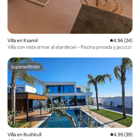
Villa en Ksamil
Calificación p
4.96 (24)
Villa con vista al mar al atardecer • Piscina privada y jacuzzi
Superanfitrión
Superanfitrión
Villa en Rushkull
Calificación p
4.95 (39)