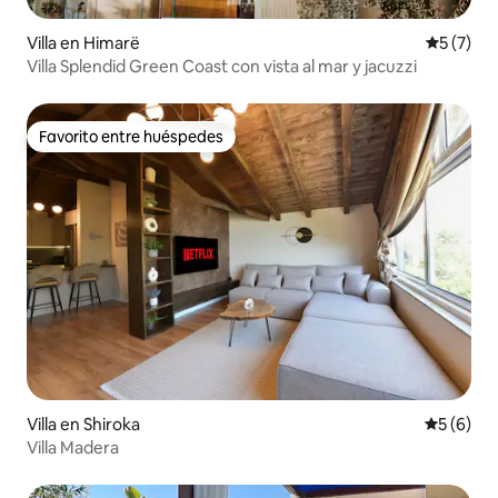
Villa en Himarë
Calificac
5 (7)
Villa Splendid Green Coast con vista al mar y jacuzzi
Favorito entre huéspedes
Favorito entre huéspedes
Villa en Shiroka
Calificac
5 (6)
Villa Madera