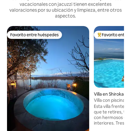
vacacionales con jacuzzi tienen excelentes
valoraciones por su ubicación y limpieza, entre otros
aspectos.
Favorito entre huéspedes
Favorito entre
Favorito entre huéspedes
Favorito entre hu
Villa en Shiroka
Villa con piscina y
Lake Breeze
Esta villa frente al
que te retires, te 
con hermosos espac
interiores. Tres m
con vistas al lago. 