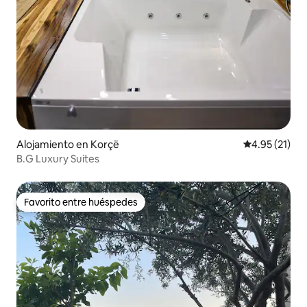
Alojamiento en Korçë
Calificación 
4.95 (21)
B.G Luxury Suites
Favorito entre huéspedes
Favorito entre huéspedes