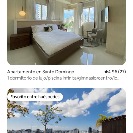
Apartamento en Santo Domingo
Calificación p
4.96 (27)
1 dormitorio de lujo/piscina infinita/gimnasio/centro/lo
mejor 📍
Favorito entre huéspedes
Favorito entre huéspedes