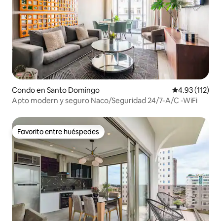
Condo en Santo Domingo
Calificación p
4.93 (112)
Apto modern y seguro Naco/Seguridad 24/7-A/C -WiFi
Favorito entre huéspedes
Favorito entre huéspedes