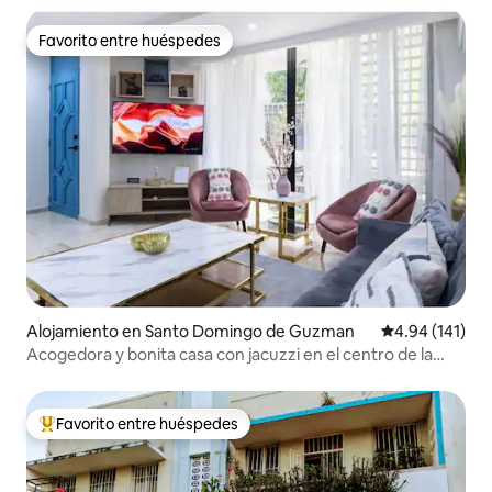
Favorito entre huéspedes
Favorito entre huéspedes
Alojamiento en Santo Domingo de Guzman
Calificación p
4.94 (141)
Acogedora y bonita casa con jacuzzi en el centro de la
ciudad
Favorito entre huéspedes
Favorito entre huéspedes preferido