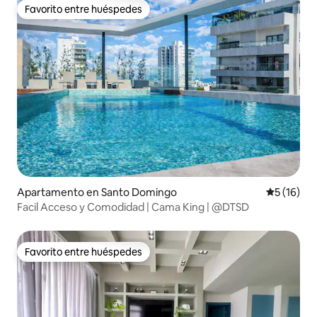
Favorito entre huéspedes
Favorito entre huéspedes
Apartamento en Santo Domingo
Calificaci
5 (16)
Facil Acceso y Comodidad | Cama King | @DTSD
Favorito entre huéspedes
Favorito entre huéspedes