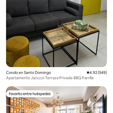
Condo en Santo Domingo
Calificación pr
4.92 (549)
Apartamento Jacuzzi-Terraza Privada-BBQ Parrilla
Favorito entre huéspedes
Favorito entre huéspedes