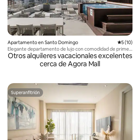
Apartamento en Santo Domingo
Calificaci
5 (10)
Elegante departamento de lujo con comodidad de primer
Otros alquileres vacacionales excelentes
nivel
cerca de Agora Mall
Superanfitrión
Superanfitrión