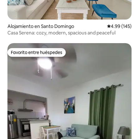
Alojamiento en Santo Domingo
Calificación pr
4.99 (145)
Casa Serena: cozy, modern, spacious and peaceful
Favorito entre huéspedes
Favorito entre huéspedes