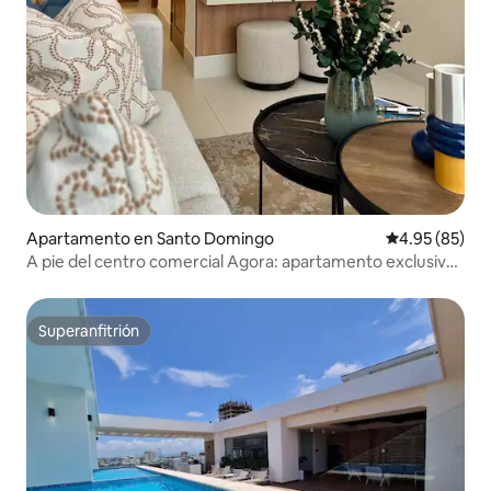
Apartamento en Santo Domingo
Calificación p
4.95 (85)
A pie del centro comercial Agora: apartamento exclusivo
con piscina en la azotea
Superanfitrión
Superanfitrión