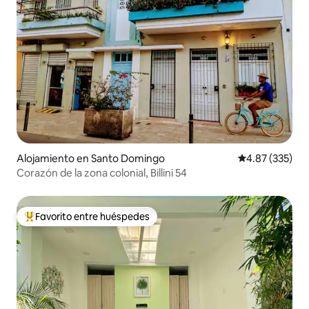
Alojamiento en Santo Domingo
Calificación pr
4.87 (335)
Corazón de la zona colonial, Billini 54
Favorito entre huéspedes
Favorito entre huéspedes preferido