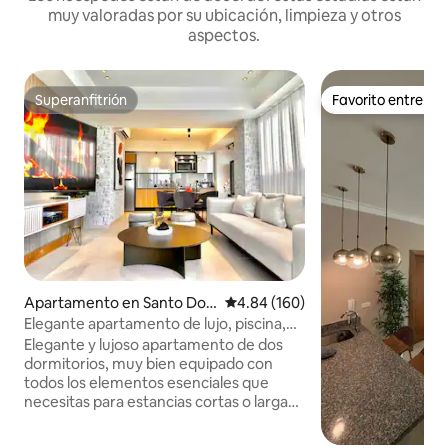
muy valoradas por su ubicación, limpieza y otros
aspectos.
Superanfitrión
Favorito entre h
Superanfitrión
Favorito entre h
Apartamento en Santo Do
Calificación promedio: 4.84 de 5
4.84 (160)
mingo
Elegante apartamento de lujo, piscina,
excelentes vistas, cerca de todo
Elegante y lujoso apartamento de dos
dormitorios, muy bien equipado con
todos los elementos esenciales que
necesitas para estancias cortas o largas;
finamente decorado, cocina totalmente
equipada, wifi rápido, aire acondicionado