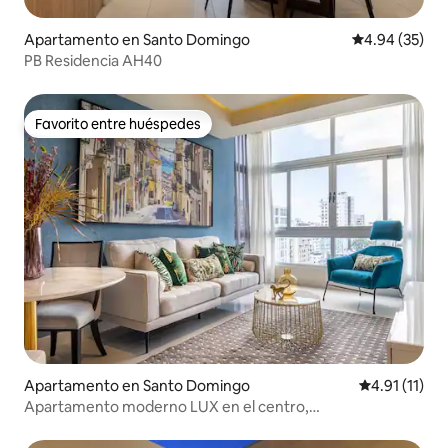
Apartamento en Santo Domingo
Calificación p
4.94 (35)
PB Residencia AH40
Favorito entre huéspedes
Favorito entre huéspedes
Apartamento en Santo Domingo
Calificación 
4.91 (11)
Apartamento moderno LUX en el centro,
gimnasio/piscina en la azotea.