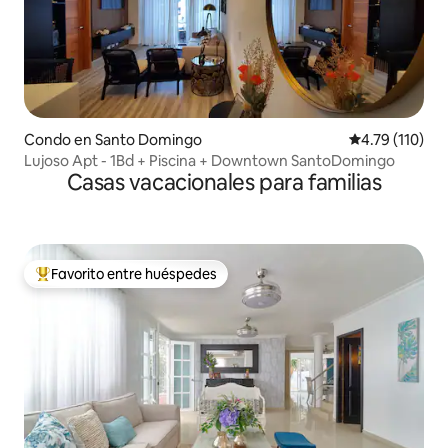
Condo en Santo Domingo
Calificación p
4.79 (110)
Lujoso Apt - 1Bd + Piscina + Downtown SantoDomingo
Casas vacacionales para familias
Favorito entre huéspedes
Favorito entre huéspedes preferido