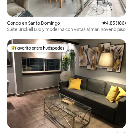
Condo en Santo Domingo
Calificación pr
4.85 (186)
Suite Brickell Lux y moderna con vistas al mar, noveno piso
Favorito entre huéspedes
Favorito entre huéspedes preferido