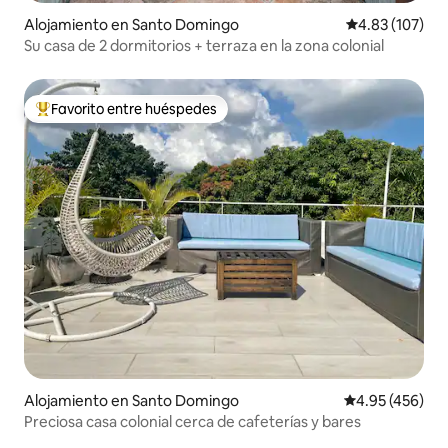
Alojamiento en Santo Domingo
Calificación p
4.83 (107)
Su casa de 2 dormitorios + terraza en la zona colonial
Favorito entre huéspedes
Favorito entre huéspedes preferido
Alojamiento en Santo Domingo
Calificación pr
4.95 (456)
Preciosa casa colonial cerca de cafeterías y bares