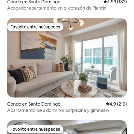
Condo en Santo Domingo
Calificación p
4.93 (182)
Acogedor apartamento en el corazón de Piantini
Favorito entre huéspedes
Favorito entre huéspedes
Condo en Santo Domingo
Calificación 
4.9 (210)
Apartamento de 2 dormitorios/piscina y gimnasio
Favorito entre huéspedes
Favorito entre huéspedes