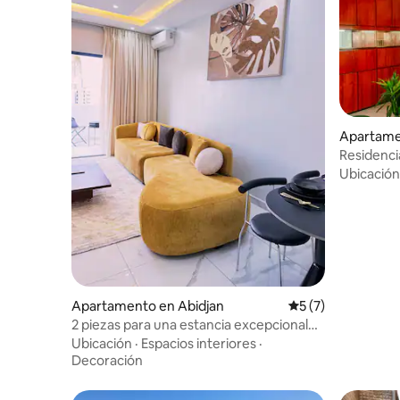
Apartame
Residenci
Ubicación
Apartamento en Abidjan
Calificación prome
5 (7)
2 piezas para una estancia excepcional
en Bonoumin
Ubicación
·
Espacios interiores
·
Decoración