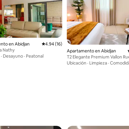
nto en Abidjan
Calificación promedio: 4.94 de 5, 16 reseñas
4.94 (16)
a Nathy
Apartamento en Abidjan
·
Desayuno
·
Peatonal
T2 Elegante Premium Vallon Ru
Jardins Wifi rápido
Ubicación
·
Limpieza
·
Comodid
dio: 5 de 5, 7 reseñas