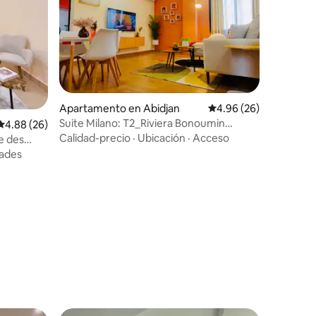
Apartamento en Abidjan
Calificación promedio:
4.96 (26)
Suite Milano: T2_Riviera Bonoumin
Calificación promedio: 4.88 de 5, 26 reseñas
4.88 (26)
Neuf/Abidjan Mall
Calidad-precio
·
Ubicación
·
Acceso
e des
ades