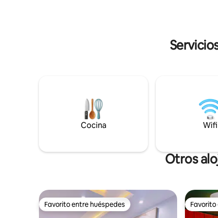
de estar 
nuestro elegante entorno para una
con barra
estancia tranquila.
wifi de alt
Servicio
Cocina
Wifi
Otros alo
Favorito entre huéspedes
Favorito
Favorito entre huéspedes
Favorito