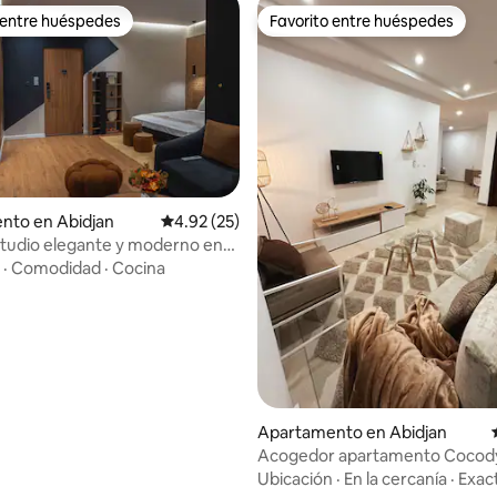
 entre huéspedes
Favorito entre huéspedes
 entre huéspedes
Favorito entre huéspedes
nto en Abidjan
Calificación promedio: 4.92 de 5, 25 reseñas
4.92 (25)
tudio elegante y moderno en
io: 5 de 5, 19 reseñas
·
Comodidad
·
Cocina
Apartamento en Abidjan
Acogedor apartamento Cocody
ascensor y wifi
Ubicación
·
En la cercanía
·
Exac