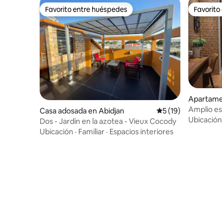
Favorito entre huéspedes
Favorito
Favorito entre huéspedes
Favorito
Apartame
Amplio es
Casa adosada en Abidjan
Calificación promed
5 (19)
Bietry
Ubicación
Dos - Jardín en la azotea - Vieux Cocody
Ubicación
·
Familiar
·
Espacios interiores