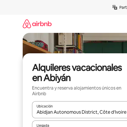
Omite
Part
el
contenido
Alquileres vacacionales
en Abiyán
Encuentra y reserva alojamientos únicos en
Airbnb
Ubicación
Cuando los resultados estén disponibles, navega co
Llegada