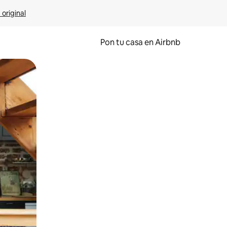
 original
Pon tu casa en Airbnb
o o desliza el dedo.