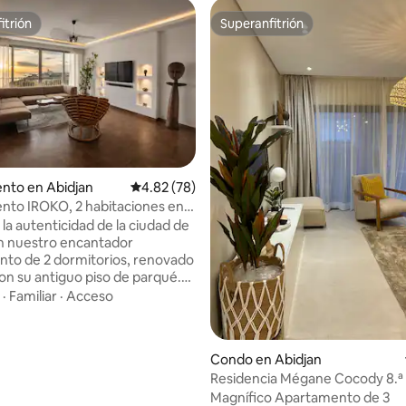
itrión
Superanfitrión
itrión
Superanfitrión
 4.96 de 5, 26 reseñas
nto en Abidjan
Calificación promedio: 4.82 de 5, 78 reseñas
4.82 (78)
to IROKO, 2 habitaciones en
u
la autenticidad de la ciudad de
n nuestro encantador
to de 2 dormitorios, renovado
on su antiguo piso de parqué.
n el corazón de Plateau,
·
Familiar
·
Acceso
departamento se encuentra en
piso del edificio Signal accesible
sor. Con sus 2 cómodas
Condo en Abidjan
nes, este elegante alojamiento
Residencia Mégane Cocody 8.ª 
s perfecto para grupos. La
Magnífico Apartamento de 3
tá totalmente equipada, la sala