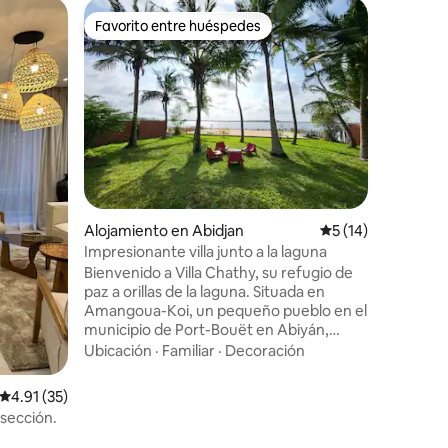
Alojamie
Favorito entre huéspedes
Favorit
Favorito entre huéspedes
Favorit
Bienvenid
remanso 
Situada a
en un jar
Pavillon E
atempora
naturale
Familiar
·
autonomí
% por el sol. Sus espacios abie
patios aj
favorecen 
Alojamiento en Abidjan
Calificación prome
5 (14)
armonía c
discreto
Impresionante villa junto a la laguna
refugio i
Bienvenido a Villa Chathy, su refugio de
corazón d
paz a orillas de la laguna. Situada en
Mar
Amangoua-Koi, un pequeño pueblo en el
municipio de Port-Bouët en Abiyán,
cerca del aeropuerto y del parque de
Ubicación
·
Familiar
·
Decoración
exposiciones, nuestra villa con playa
privada y jardín sombreado ofrece un
Calificación promedio: 4.91 de 5, 35 reseñas
4.91 (35)
entorno tranquilo y verde, un verdadero
sección.
cambio de escenario sin alejarse de la
ciudad. Para un fin de semana o unas