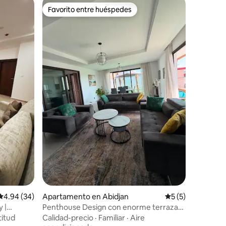
Favorito entre huéspedes
Favorito entre huéspedes
Calificación promedio: 4.94 de 5, 34 reseñas
4.94 (34)
Apartamento en Abidjan
Calificación prom
5 (5)
 |
Penthouse Design con enorme terraza
privada
titud
Calidad-precio
·
Familiar
·
Aire