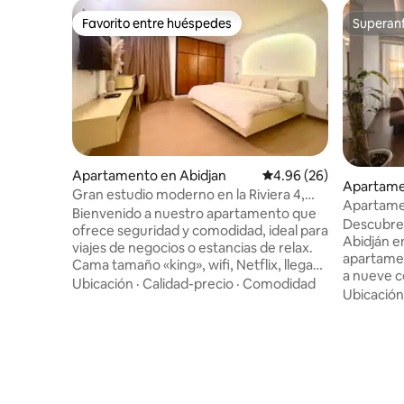
Favorito entre huéspedes
Superanf
Favorito entre huéspedes
Superanf
Apartamento en Abidjan
Calificación promedio:
4.96 (26)
Apartame
Gran estudio moderno en la Riviera 4,
Apartamen
Aire acondicionado y wifi
Bienvenido a nuestro apartamento que
Le Platea
Descubre 
ofrece seguridad y comodidad, ideal para
Abidján e
viajes de negocios o estancias de relax.
apartamen
Cama tamaño «king», wifi, Netflix, llegada
a nueve c
autónoma, cocina totalmente equipada,
Ubicación
·
Calidad-precio
·
Comodidad
Ubicado e
Ubicación
zona de oficina dedicada, seguridad las
nuestro 
24 horas y aparcamiento gratuito. El
el cuarto 
apartamento se encuentra a 5 minutos a
con ascen
pie de la embajada de China y de las
habitacio
tiendas (supermercado Casino, farmacia,
también e
panadería, etc.). Estaremos encantados
cocina es
de darle la bienvenida muy pronto en