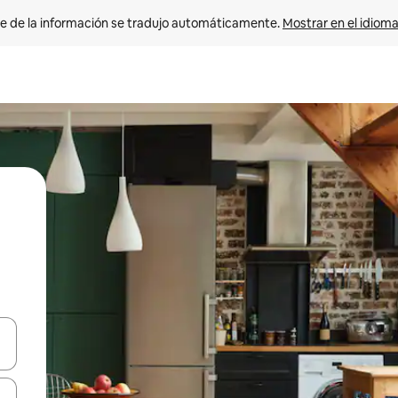
e de la información se tradujo automáticamente. 
Mostrar en el idioma
n las teclas de flecha hacia arriba y hacia abajo o explora con el tact