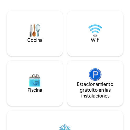
(1 king, 1 queen y 
fácil acceso a la naturaleza, nuestro
baño completo. - 
alojamiento es el punto de partida
equipada. - Jacuzz
perfecto para tu próxima escapada al
estacionamiento y más! No se
aire libre. Nota: El lago está a poca
fiestas, fumar, mascota
distancia en coche, no a poca distancia a
cámara de segurid
pie, como se indica en las características
delantero solo con
del mapa predeterminado de Airbnb.
No hay otras cáma
Cocina
Wifi
Estacionamiento
Piscina
gratuito en las
instalaciones