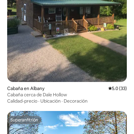
Cabaña en Albany
Calificación
5.0 (33)
Cabaña cerca de Dale Hollow
Calidad-precio
·
Ubicación
·
Decoración
Superanfitrión
Superanfitrión