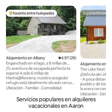
Favorito entre huéspedes
Superanfitrión
Favorito entre huéspedes preferido
Superanfitrión
Alojamiento en Albany
Calificación promedio: 4.97 de 
4.97 (29)
Enganchado en el lago, a 9 millas de
Alojamiento en J
Marina Rowena
¡Tu aventura de escapada perfecta te
The Lake Nest ce
espera! A solo 6 millas de
Square - ¡Con jacu
¡Disfruta del JAC
Marina@Rowena, nuestro acogedor
- A poca distancia 
refugio está idealmente situado cerca
pueblo y de los re
de un hermoso lago para navegar,
Ubicación
·
Familiar
·
Comodidad
la acera cercana 
pescar y relajarse en el agua. Después
millas a Jamestown
Ubicación
·
Decora
de un día de aventura, relájate en un
Servicios populares en alquileres
la rampa para bote
espacio cómodo con una cocina
Hermoso vecindari
vacacionales en Aaron
totalmente equipada. Con un amplio
del lago - 2 habitaciones con 3 camas
estacionamiento para tu remolque y un