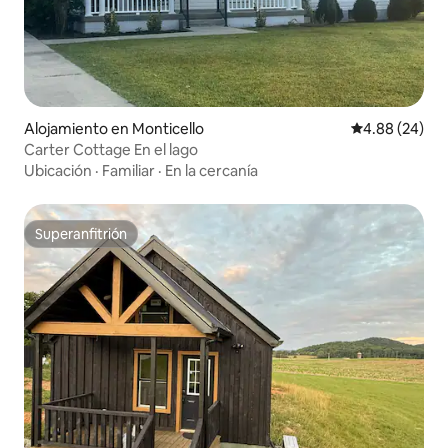
Alojamiento en Monticello
Calificación p
4.88 (24)
Carter Cottage En el lago
Ubicación
·
Familiar
·
En la cercanía
Superanfitrión
Superanfitrión