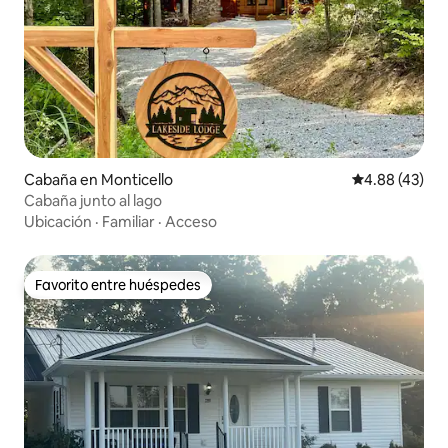
Cabaña en Monticello
Calificación 
4.88 (43)
Cabaña junto al lago
Ubicación
·
Familiar
·
Acceso
Favorito entre huéspedes
Favorito entre huéspedes